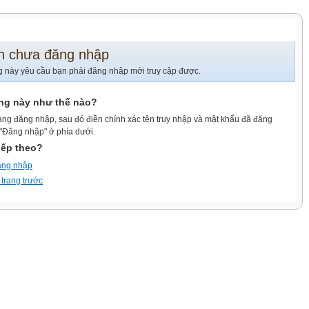
n chưa đăng nhập
g này yêu cầu bạn phải đăng nhập mới truy cập được.
ang này như thế nào?
ang đăng nhập, sau đó điền chính xác tên truy nhập và mật khẩu đã đăng
 "Đăng nhập" ở phía dưới.
iếp theo?
ăng nhập
 trang trước