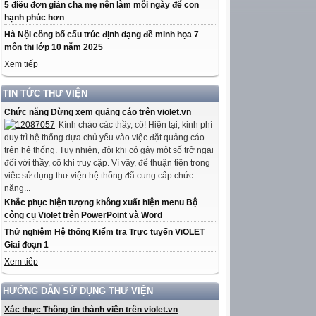
5 điều đơn giản cha mẹ nên làm mỗi ngày để con
hạnh phúc hơn
Hà Nội công bố cấu trúc định dạng đề minh họa 7
môn thi lớp 10 năm 2025
Xem tiếp
TIN TỨC THƯ VIỆN
Chức năng Dừng xem quảng cáo trên violet.vn
Kính chào các thầy, cô! Hiện tại, kinh phí
duy trì hệ thống dựa chủ yếu vào việc đặt quảng cáo
trên hệ thống. Tuy nhiên, đôi khi có gây một số trở ngại
đối với thầy, cô khi truy cập. Vì vậy, để thuận tiện trong
việc sử dụng thư viện hệ thống đã cung cấp chức
năng...
Khắc phục hiện tượng không xuất hiện menu Bộ
công cụ Violet trên PowerPoint và Word
Thử nghiệm Hệ thống Kiểm tra Trực tuyến ViOLET
Giai đoạn 1
Xem tiếp
HƯỚNG DẪN SỬ DỤNG THƯ VIỆN
Xác thực Thông tin thành viên trên violet.vn