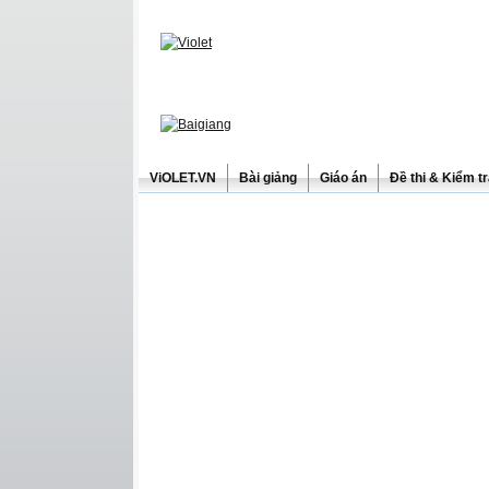
ViOLET.VN
Bài giảng
Giáo án
Đề thi & Kiểm t