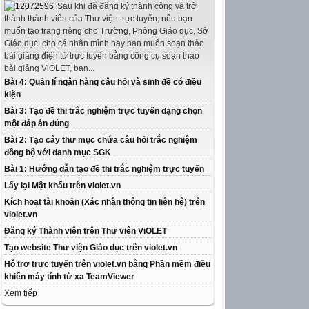
Sau khi đã đăng ký thành công và trở
thành thành viên của Thư viện trực tuyến, nếu bạn
muốn tạo trang riêng cho Trường, Phòng Giáo dục, Sở
Giáo dục, cho cá nhân mình hay bạn muốn soạn thảo
bài giảng điện tử trực tuyến bằng công cụ soạn thảo
bài giảng ViOLET, bạn...
Bài 4: Quản lí ngân hàng câu hỏi và sinh đề có điều
kiện
Bài 3: Tạo đề thi trắc nghiệm trực tuyến dạng chọn
một đáp án đúng
Bài 2: Tạo cây thư mục chứa câu hỏi trắc nghiệm
đồng bộ với danh mục SGK
Bài 1: Hướng dẫn tạo đề thi trắc nghiệm trực tuyến
Lấy lại Mật khẩu trên violet.vn
Kích hoạt tài khoản (Xác nhận thông tin liên hệ) trên
violet.vn
Đăng ký Thành viên trên Thư viện ViOLET
Tạo website Thư viện Giáo dục trên violet.vn
Hỗ trợ trực tuyến trên violet.vn bằng Phần mềm điều
khiển máy tính từ xa TeamViewer
Xem tiếp