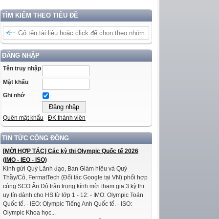
TÌM KIẾM THEO TIÊU ĐỀ
ĐĂNG NHẬP
Tên truy nhập
Mật khẩu
Ghi nhớ
Quên mật khẩu
ĐK thành viên
TIN TỨC CỘNG ĐỒNG
[MỜI HỢP TÁC] Các kỳ thi Olympic Quốc tế 2026
(IMO - IEO - ISO)
Kính gửi Quý Lãnh đạo, Ban Giám hiệu và Quý
Thầy/Cô, FermatTech (Đối tác Google tại VN) phối hợp
cùng SCO Ấn Độ trân trọng kính mời tham gia 3 kỳ thi
uy tín dành cho HS từ lớp 1 - 12: - IMO: Olympic Toán
Quốc tế. - IEO: Olympic Tiếng Anh Quốc tế. - ISO:
Olympic Khoa học...