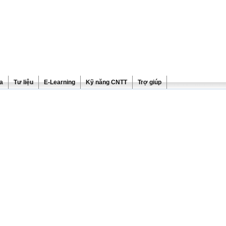
ra
Tư liệu
E-Learning
Kỹ năng CNTT
Trợ giúp