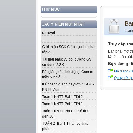
THƯ MỤC
Bạ
CÁC Ý KIẾN MỚI NHẤT
Tran
rất tuyệt...
...
Truy cập tr
Giới thiệu SGK Giáo dục thể chất
Bạn phải mở tr
lớp 4...
ký rồi nhấn nút
Tài liệu phục vụ bồi dưỡng GV
Bạn làm gì t
sử dụng SGK...
Mở trang đ
Bài giảng rất sinh động. Cảm ơn
thầy N nhiều...
Quay trở lại
Kế hoạch giảng dạy lớp 4 SGK -
KNTT Môn...
Toán 1 KNTT. Bài 1 Tiết 2....
Toán 1 KNTT. Bài 1 Tiết 1....
Toán 1 KNTT. Bài Các số từ 0
đến 10...
TUẦN 2- Bài 4. Phân số thập
phân...