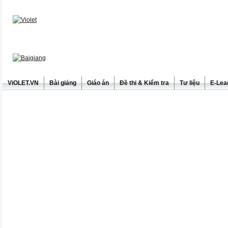
ViOLET.VN
Bài giảng
Giáo án
Đề thi & Kiểm tra
Tư liệu
E-Lea