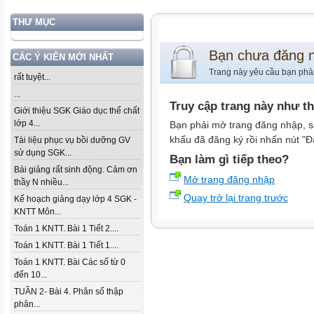
THƯ MỤC
Bạn chưa đăng 
CÁC Ý KIẾN MỚI NHẤT
Trang này yêu cầu bạn phả
rất tuyệt...
...
Truy cập trang này như t
Giới thiệu SGK Giáo dục thể chất
lớp 4...
Bạn phải mở trang đăng nhập, s
khẩu đã đăng ký rồi nhấn nút "Đ
Tài liệu phục vụ bồi dưỡng GV
sử dụng SGK...
Bạn làm gì tiếp theo?
Bài giảng rất sinh động. Cảm ơn
Mở trang đăng nhập
thầy N nhiều...
Quay trở lại trang trước
Kế hoạch giảng dạy lớp 4 SGK -
KNTT Môn...
Toán 1 KNTT. Bài 1 Tiết 2....
Toán 1 KNTT. Bài 1 Tiết 1....
Toán 1 KNTT. Bài Các số từ 0
đến 10...
TUẦN 2- Bài 4. Phân số thập
phân...