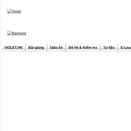
ViOLET.VN
Bài giảng
Giáo án
Đề thi & Kiểm tra
Tư liệu
E-Lea