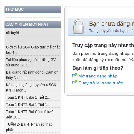
THƯ MỤC
Bạn chưa đăng 
CÁC Ý KIẾN MỚI NHẤT
Trang này yêu cầu bạn phả
rất tuyệt...
...
Truy cập trang này như t
Giới thiệu SGK Giáo dục thể chất
lớp 4...
Bạn phải mở trang đăng nhập, s
khẩu đã đăng ký rồi nhấn nút "Đ
Tài liệu phục vụ bồi dưỡng GV
sử dụng SGK...
Bạn làm gì tiếp theo?
Bài giảng rất sinh động. Cảm ơn
Mở trang đăng nhập
thầy N nhiều...
Quay trở lại trang trước
Kế hoạch giảng dạy lớp 4 SGK -
KNTT Môn...
Toán 1 KNTT. Bài 1 Tiết 2....
Toán 1 KNTT. Bài 1 Tiết 1....
Toán 1 KNTT. Bài Các số từ 0
đến 10...
TUẦN 2- Bài 4. Phân số thập
phân...