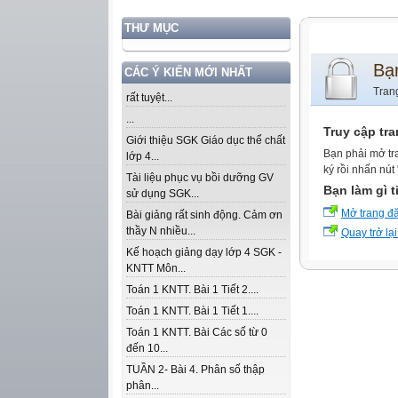
THƯ MỤC
Bạ
CÁC Ý KIẾN MỚI NHẤT
Tran
rất tuyệt...
...
Truy cập tr
Giới thiệu SGK Giáo dục thể chất
Bạn phải mở tr
lớp 4...
ký rồi nhấn nút
Tài liệu phục vụ bồi dưỡng GV
Bạn làm gì t
sử dụng SGK...
Mở trang đ
Bài giảng rất sinh động. Cảm ơn
thầy N nhiều...
Quay trở lại
Kế hoạch giảng dạy lớp 4 SGK -
KNTT Môn...
Toán 1 KNTT. Bài 1 Tiết 2....
Toán 1 KNTT. Bài 1 Tiết 1....
Toán 1 KNTT. Bài Các số từ 0
đến 10...
TUẦN 2- Bài 4. Phân số thập
phân...