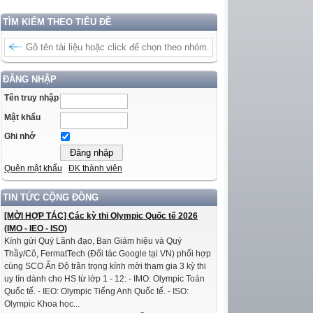
TÌM KIẾM THEO TIÊU ĐỀ
ĐĂNG NHẬP
Tên truy nhập
Mật khẩu
Ghi nhớ
Quên mật khẩu
ĐK thành viên
TIN TỨC CỘNG ĐỒNG
[MỜI HỢP TÁC] Các kỳ thi Olympic Quốc tế 2026
(IMO - IEO - ISO)
Kính gửi Quý Lãnh đạo, Ban Giám hiệu và Quý
Thầy/Cô, FermatTech (Đối tác Google tại VN) phối hợp
cùng SCO Ấn Độ trân trọng kính mời tham gia 3 kỳ thi
uy tín dành cho HS từ lớp 1 - 12: - IMO: Olympic Toán
Quốc tế. - IEO: Olympic Tiếng Anh Quốc tế. - ISO:
Olympic Khoa học...