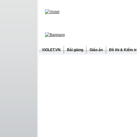
ViOLET.VN
Bài giảng
Giáo án
Đề thi & Kiểm t