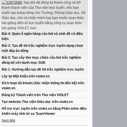
Sau khi đã đăng ký thành công và trở
thành thành viên của Thư viện trực tuyến, nếu bạn
muốn tạo trang riêng cho Trường, Phòng Giáo dục, Sở
Giáo dục, cho cá nhân mình hay bạn muốn soạn thảo
bài giảng điện tử trực tuyến bằng công cụ soạn thảo
bài giảng ViOLET, bạn...
Bài 4: Quản lí ngân hàng câu hỏi và sinh đề có điều
kiện
Bài 3: Tạo đề thi trắc nghiệm trực tuyến dạng chọn
một đáp án đúng
Bài 2: Tạo cây thư mục chứa câu hỏi trắc nghiệm
đồng bộ với danh mục SGK
Bài 1: Hướng dẫn tạo đề thi trắc nghiệm trực tuyến
Lấy lại Mật khẩu trên violet.vn
Kích hoạt tài khoản (Xác nhận thông tin liên hệ) trên
violet.vn
Đăng ký Thành viên trên Thư viện ViOLET
Tạo website Thư viện Giáo dục trên violet.vn
Hỗ trợ trực tuyến trên violet.vn bằng Phần mềm điều
khiển máy tính từ xa TeamViewer
Xem tiếp