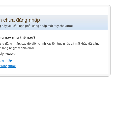
n chưa đăng nhập
g này yêu cầu bạn phải đăng nhập mới truy cập được.
ang này như thế nào?
ang đăng nhập, sau đó điền chính xác tên truy nhập và mật khẩu đã đăng
 "Đăng nhập" ở phía dưới.
iếp theo?
ăng nhập
 trang trước