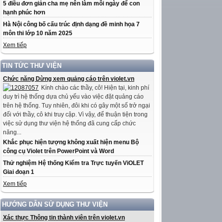
5 điều đơn giản cha mẹ nên làm mỗi ngày để con
hạnh phúc hơn
Hà Nội công bố cấu trúc định dạng đề minh họa 7
môn thi lớp 10 năm 2025
Xem tiếp
TIN TỨC THƯ VIỆN
Chức năng Dừng xem quảng cáo trên violet.vn
Kính chào các thầy, cô! Hiện tại, kinh phí
duy trì hệ thống dựa chủ yếu vào việc đặt quảng cáo
trên hệ thống. Tuy nhiên, đôi khi có gây một số trở ngại
đối với thầy, cô khi truy cập. Vì vậy, để thuận tiện trong
việc sử dụng thư viện hệ thống đã cung cấp chức
năng...
Khắc phục hiện tượng không xuất hiện menu Bộ
công cụ Violet trên PowerPoint và Word
Thử nghiệm Hệ thống Kiểm tra Trực tuyến ViOLET
Giai đoạn 1
Xem tiếp
HƯỚNG DẪN SỬ DỤNG THƯ VIỆN
Xác thực Thông tin thành viên trên violet.vn