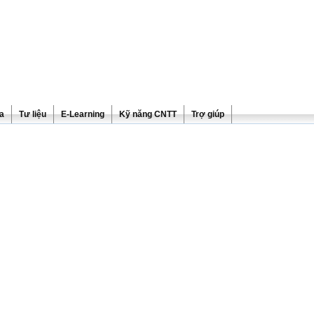
ra
Tư liệu
E-Learning
Kỹ năng CNTT
Trợ giúp