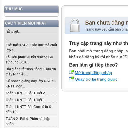
THƯ MỤC
Bạn chưa đăng 
CÁC Ý KIẾN MỚI NHẤT
Trang này yêu cầu bạn phả
rất tuyệt...
...
Truy cập trang này như t
Giới thiệu SGK Giáo dục thể chất
lớp 4...
Bạn phải mở trang đăng nhập, s
khẩu đã đăng ký rồi nhấn nút "Đ
Tài liệu phục vụ bồi dưỡng GV
sử dụng SGK...
Bạn làm gì tiếp theo?
Bài giảng rất sinh động. Cảm ơn
Mở trang đăng nhập
thầy N nhiều...
Quay trở lại trang trước
Kế hoạch giảng dạy lớp 4 SGK -
KNTT Môn...
Toán 1 KNTT. Bài 1 Tiết 2....
Toán 1 KNTT. Bài 1 Tiết 1....
Toán 1 KNTT. Bài Các số từ 0
đến 10...
TUẦN 2- Bài 4. Phân số thập
phân...