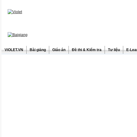
ViOLET.VN
Bài giảng
Giáo án
Đề thi & Kiểm tra
Tư liệu
E-Lea