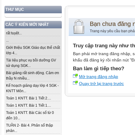
THƯ MỤC
Bạn chưa đăng 
CÁC Ý KIẾN MỚI NHẤT
Trang này yêu cầu bạn phả
rất tuyệt...
...
Truy cập trang này như t
Giới thiệu SGK Giáo dục thể chất
lớp 4...
Bạn phải mở trang đăng nhập, s
khẩu đã đăng ký rồi nhấn nút "Đ
Tài liệu phục vụ bồi dưỡng GV
sử dụng SGK...
Bạn làm gì tiếp theo?
Bài giảng rất sinh động. Cảm ơn
Mở trang đăng nhập
thầy N nhiều...
Quay trở lại trang trước
Kế hoạch giảng dạy lớp 4 SGK -
KNTT Môn...
Toán 1 KNTT. Bài 1 Tiết 2....
Toán 1 KNTT. Bài 1 Tiết 1....
Toán 1 KNTT. Bài Các số từ 0
đến 10...
TUẦN 2- Bài 4. Phân số thập
phân...