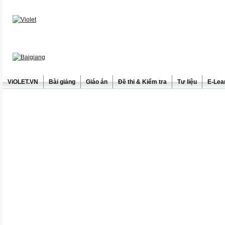
ViOLET.VN
Bài giảng
Giáo án
Đề thi & Kiểm tra
Tư liệu
E-Lea