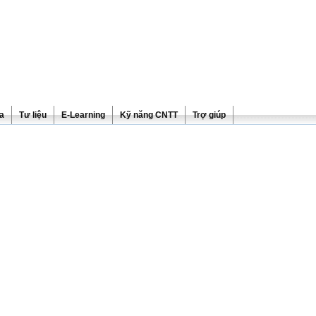
ra
Tư liệu
E-Learning
Kỹ năng CNTT
Trợ giúp