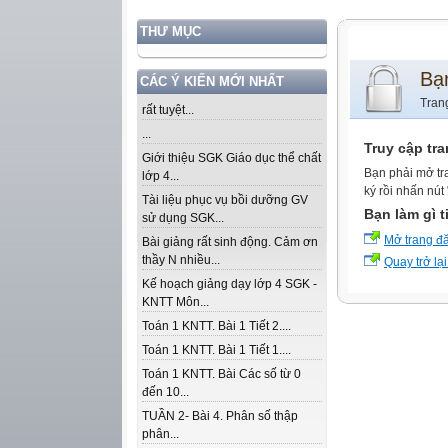
THƯ MỤC
Bạ
CÁC Ý KIẾN MỚI NHẤT
Tran
rất tuyệt...
...
Truy cập tr
Giới thiệu SGK Giáo dục thể chất
Bạn phải mở tr
lớp 4...
ký rồi nhấn nút
Tài liệu phục vụ bồi dưỡng GV
Bạn làm gì t
sử dụng SGK...
Mở trang đ
Bài giảng rất sinh động. Cảm ơn
thầy N nhiều...
Quay trở lại
Kế hoạch giảng dạy lớp 4 SGK -
KNTT Môn...
Toán 1 KNTT. Bài 1 Tiết 2....
Toán 1 KNTT. Bài 1 Tiết 1....
Toán 1 KNTT. Bài Các số từ 0
đến 10...
TUẦN 2- Bài 4. Phân số thập
phân...