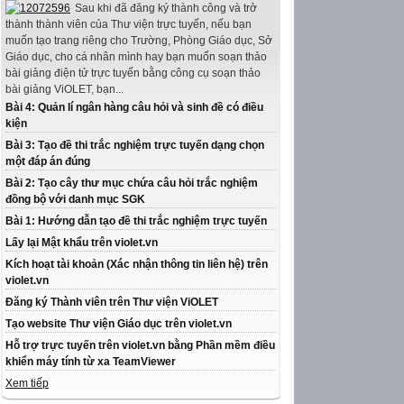
Sau khi đã đăng ký thành công và trở
thành thành viên của Thư viện trực tuyến, nếu bạn
muốn tạo trang riêng cho Trường, Phòng Giáo dục, Sở
Giáo dục, cho cá nhân mình hay bạn muốn soạn thảo
bài giảng điện tử trực tuyến bằng công cụ soạn thảo
bài giảng ViOLET, bạn...
Bài 4: Quản lí ngân hàng câu hỏi và sinh đề có điều
kiện
Bài 3: Tạo đề thi trắc nghiệm trực tuyến dạng chọn
một đáp án đúng
Bài 2: Tạo cây thư mục chứa câu hỏi trắc nghiệm
đồng bộ với danh mục SGK
Bài 1: Hướng dẫn tạo đề thi trắc nghiệm trực tuyến
Lấy lại Mật khẩu trên violet.vn
Kích hoạt tài khoản (Xác nhận thông tin liên hệ) trên
violet.vn
Đăng ký Thành viên trên Thư viện ViOLET
Tạo website Thư viện Giáo dục trên violet.vn
Hỗ trợ trực tuyến trên violet.vn bằng Phần mềm điều
khiển máy tính từ xa TeamViewer
Xem tiếp