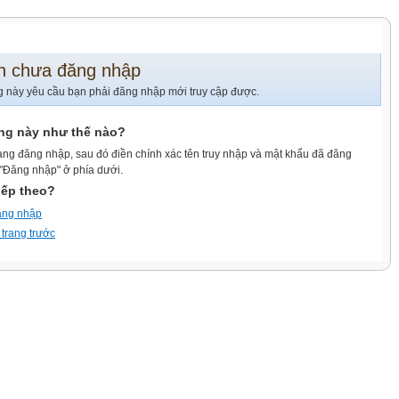
n chưa đăng nhập
g này yêu cầu bạn phải đăng nhập mới truy cập được.
ang này như thế nào?
ang đăng nhập, sau đó điền chính xác tên truy nhập và mật khẩu đã đăng
 "Đăng nhập" ở phía dưới.
iếp theo?
ăng nhập
 trang trước