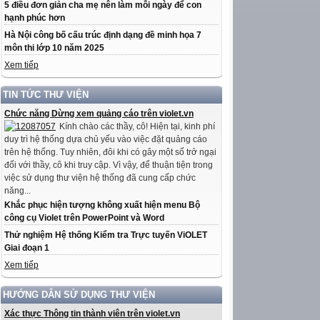
5 điều đơn giản cha mẹ nên làm mỗi ngày để con
hạnh phúc hơn
Hà Nội công bố cấu trúc định dạng đề minh họa 7
môn thi lớp 10 năm 2025
Xem tiếp
TIN TỨC THƯ VIỆN
Chức năng Dừng xem quảng cáo trên violet.vn
Kính chào các thầy, cô! Hiện tại, kinh phí
duy trì hệ thống dựa chủ yếu vào việc đặt quảng cáo
trên hệ thống. Tuy nhiên, đôi khi có gây một số trở ngại
đối với thầy, cô khi truy cập. Vì vậy, để thuận tiện trong
việc sử dụng thư viện hệ thống đã cung cấp chức
năng...
Khắc phục hiện tượng không xuất hiện menu Bộ
công cụ Violet trên PowerPoint và Word
Thử nghiệm Hệ thống Kiểm tra Trực tuyến ViOLET
Giai đoạn 1
Xem tiếp
HƯỚNG DẪN SỬ DỤNG THƯ VIỆN
Xác thực Thông tin thành viên trên violet.vn