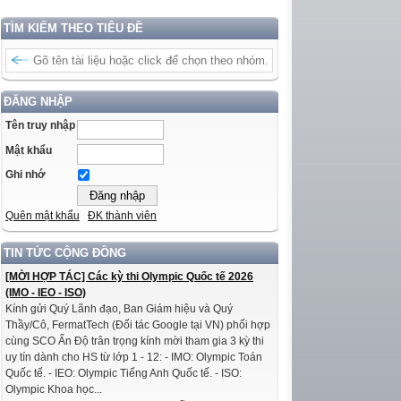
TÌM KIẾM THEO TIÊU ĐỀ
ĐĂNG NHẬP
Tên truy nhập
Mật khẩu
Ghi nhớ
Quên mật khẩu
ĐK thành viên
TIN TỨC CỘNG ĐỒNG
[MỜI HỢP TÁC] Các kỳ thi Olympic Quốc tế 2026
(IMO - IEO - ISO)
Kính gửi Quý Lãnh đạo, Ban Giám hiệu và Quý
Thầy/Cô, FermatTech (Đối tác Google tại VN) phối hợp
cùng SCO Ấn Độ trân trọng kính mời tham gia 3 kỳ thi
uy tín dành cho HS từ lớp 1 - 12: - IMO: Olympic Toán
Quốc tế. - IEO: Olympic Tiếng Anh Quốc tế. - ISO:
Olympic Khoa học...