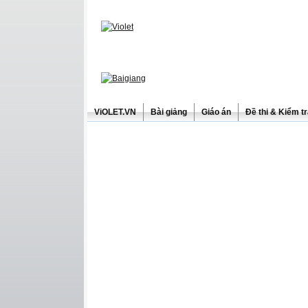
ViOLET.VN
Bài giảng
Giáo án
Đề thi & Kiểm t