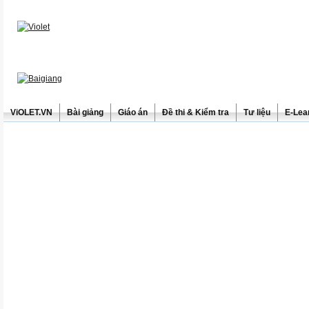
ViOLET.VN
Bài giảng
Giáo án
Đề thi & Kiểm tra
Tư liệu
E-Lea