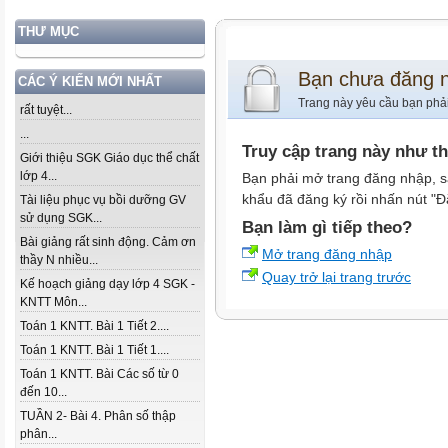
THƯ MỤC
Bạn chưa đăng 
CÁC Ý KIẾN MỚI NHẤT
Trang này yêu cầu bạn phả
rất tuyệt...
...
Truy cập trang này như t
Giới thiệu SGK Giáo dục thể chất
lớp 4...
Bạn phải mở trang đăng nhập, s
khẩu đã đăng ký rồi nhấn nút "Đ
Tài liệu phục vụ bồi dưỡng GV
sử dụng SGK...
Bạn làm gì tiếp theo?
Bài giảng rất sinh động. Cảm ơn
Mở trang đăng nhập
thầy N nhiều...
Quay trở lại trang trước
Kế hoạch giảng dạy lớp 4 SGK -
KNTT Môn...
Toán 1 KNTT. Bài 1 Tiết 2....
Toán 1 KNTT. Bài 1 Tiết 1....
Toán 1 KNTT. Bài Các số từ 0
đến 10...
TUẦN 2- Bài 4. Phân số thập
phân...