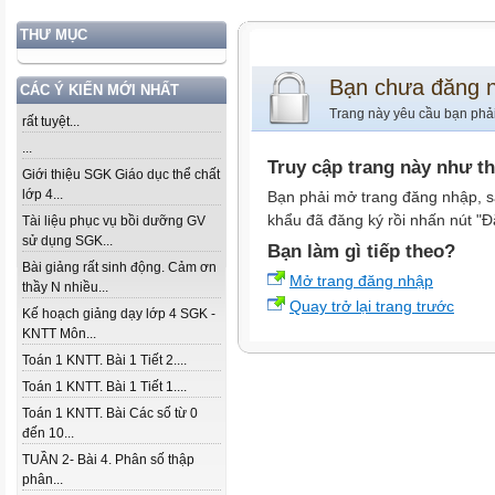
THƯ MỤC
Bạn chưa đăng 
CÁC Ý KIẾN MỚI NHẤT
Trang này yêu cầu bạn phả
rất tuyệt...
...
Truy cập trang này như t
Giới thiệu SGK Giáo dục thể chất
lớp 4...
Bạn phải mở trang đăng nhập, s
khẩu đã đăng ký rồi nhấn nút "Đ
Tài liệu phục vụ bồi dưỡng GV
sử dụng SGK...
Bạn làm gì tiếp theo?
Bài giảng rất sinh động. Cảm ơn
Mở trang đăng nhập
thầy N nhiều...
Quay trở lại trang trước
Kế hoạch giảng dạy lớp 4 SGK -
KNTT Môn...
Toán 1 KNTT. Bài 1 Tiết 2....
Toán 1 KNTT. Bài 1 Tiết 1....
Toán 1 KNTT. Bài Các số từ 0
đến 10...
TUẦN 2- Bài 4. Phân số thập
phân...