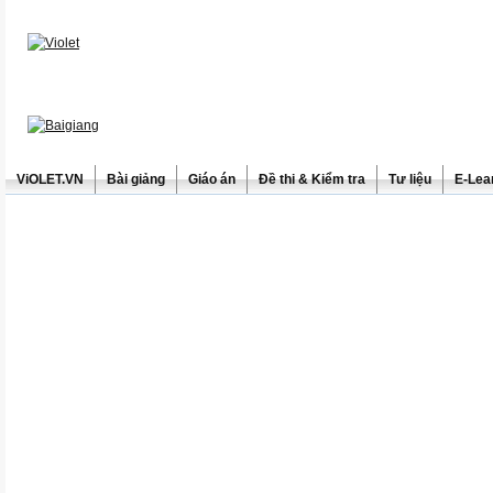
ViOLET.VN
Bài giảng
Giáo án
Đề thi & Kiểm tra
Tư liệu
E-Lea