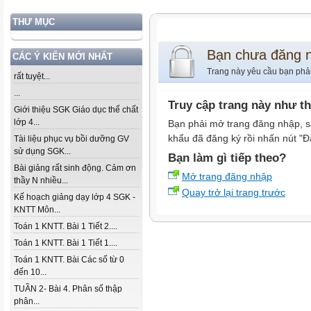
THƯ MỤC
Bạn chưa đăng 
CÁC Ý KIẾN MỚI NHẤT
Trang này yêu cầu bạn phả
rất tuyệt...
...
Truy cập trang này như t
Giới thiệu SGK Giáo dục thể chất
lớp 4...
Bạn phải mở trang đăng nhập, s
khẩu đã đăng ký rồi nhấn nút "Đ
Tài liệu phục vụ bồi dưỡng GV
sử dụng SGK...
Bạn làm gì tiếp theo?
Bài giảng rất sinh động. Cảm ơn
Mở trang đăng nhập
thầy N nhiều...
Quay trở lại trang trước
Kế hoạch giảng dạy lớp 4 SGK -
KNTT Môn...
Toán 1 KNTT. Bài 1 Tiết 2....
Toán 1 KNTT. Bài 1 Tiết 1....
Toán 1 KNTT. Bài Các số từ 0
đến 10...
TUẦN 2- Bài 4. Phân số thập
phân...