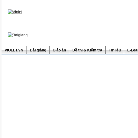
ViOLET.VN
Bài giảng
Giáo án
Đề thi & Kiểm tra
Tư liệu
E-Lea