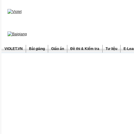
ViOLET.VN
Bài giảng
Giáo án
Đề thi & Kiểm tra
Tư liệu
E-Lea