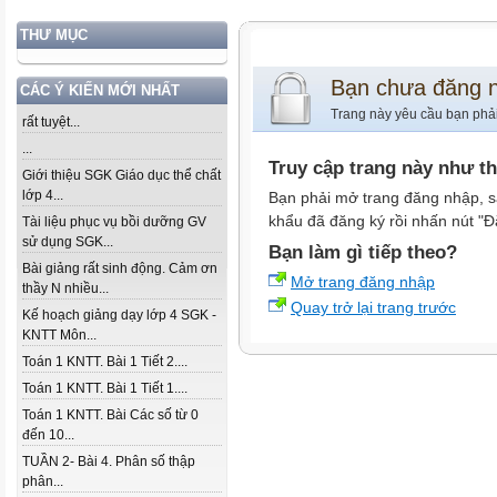
THƯ MỤC
Bạn chưa đăng 
CÁC Ý KIẾN MỚI NHẤT
Trang này yêu cầu bạn phả
rất tuyệt...
...
Truy cập trang này như t
Giới thiệu SGK Giáo dục thể chất
lớp 4...
Bạn phải mở trang đăng nhập, s
khẩu đã đăng ký rồi nhấn nút "Đ
Tài liệu phục vụ bồi dưỡng GV
sử dụng SGK...
Bạn làm gì tiếp theo?
Bài giảng rất sinh động. Cảm ơn
Mở trang đăng nhập
thầy N nhiều...
Quay trở lại trang trước
Kế hoạch giảng dạy lớp 4 SGK -
KNTT Môn...
Toán 1 KNTT. Bài 1 Tiết 2....
Toán 1 KNTT. Bài 1 Tiết 1....
Toán 1 KNTT. Bài Các số từ 0
đến 10...
TUẦN 2- Bài 4. Phân số thập
phân...