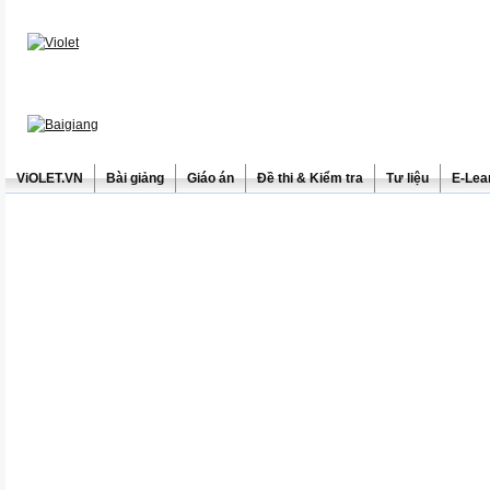
ViOLET.VN
Bài giảng
Giáo án
Đề thi & Kiểm tra
Tư liệu
E-Lea