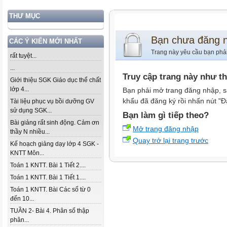
THƯ MỤC
Bạn chưa đăng 
CÁC Ý KIẾN MỚI NHẤT
Trang này yêu cầu bạn phả
rất tuyệt...
...
Truy cập trang này như t
Giới thiệu SGK Giáo dục thể chất
lớp 4...
Bạn phải mở trang đăng nhập, s
khẩu đã đăng ký rồi nhấn nút "Đ
Tài liệu phục vụ bồi dưỡng GV
sử dụng SGK...
Bạn làm gì tiếp theo?
Bài giảng rất sinh động. Cảm ơn
Mở trang đăng nhập
thầy N nhiều...
Quay trở lại trang trước
Kế hoạch giảng dạy lớp 4 SGK -
KNTT Môn...
Toán 1 KNTT. Bài 1 Tiết 2....
Toán 1 KNTT. Bài 1 Tiết 1....
Toán 1 KNTT. Bài Các số từ 0
đến 10...
TUẦN 2- Bài 4. Phân số thập
phân...