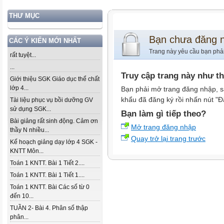
THƯ MỤC
Bạn chưa đăng 
CÁC Ý KIẾN MỚI NHẤT
Trang này yêu cầu bạn phả
rất tuyệt...
...
Truy cập trang này như t
Giới thiệu SGK Giáo dục thể chất
lớp 4...
Bạn phải mở trang đăng nhập, s
khẩu đã đăng ký rồi nhấn nút "Đ
Tài liệu phục vụ bồi dưỡng GV
sử dụng SGK...
Bạn làm gì tiếp theo?
Bài giảng rất sinh động. Cảm ơn
Mở trang đăng nhập
thầy N nhiều...
Quay trở lại trang trước
Kế hoạch giảng dạy lớp 4 SGK -
KNTT Môn...
Toán 1 KNTT. Bài 1 Tiết 2....
Toán 1 KNTT. Bài 1 Tiết 1....
Toán 1 KNTT. Bài Các số từ 0
đến 10...
TUẦN 2- Bài 4. Phân số thập
phân...