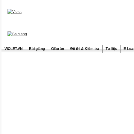
ViOLET.VN
Bài giảng
Giáo án
Đề thi & Kiểm tra
Tư liệu
E-Lea