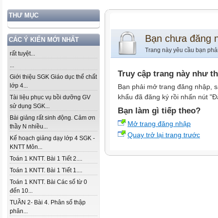
THƯ MỤC
Bạn chưa đăng 
CÁC Ý KIẾN MỚI NHẤT
Trang này yêu cầu bạn phả
rất tuyệt...
...
Truy cập trang này như t
Giới thiệu SGK Giáo dục thể chất
lớp 4...
Bạn phải mở trang đăng nhập, s
khẩu đã đăng ký rồi nhấn nút "Đ
Tài liệu phục vụ bồi dưỡng GV
sử dụng SGK...
Bạn làm gì tiếp theo?
Bài giảng rất sinh động. Cảm ơn
Mở trang đăng nhập
thầy N nhiều...
Quay trở lại trang trước
Kế hoạch giảng dạy lớp 4 SGK -
KNTT Môn...
Toán 1 KNTT. Bài 1 Tiết 2....
Toán 1 KNTT. Bài 1 Tiết 1....
Toán 1 KNTT. Bài Các số từ 0
đến 10...
TUẦN 2- Bài 4. Phân số thập
phân...