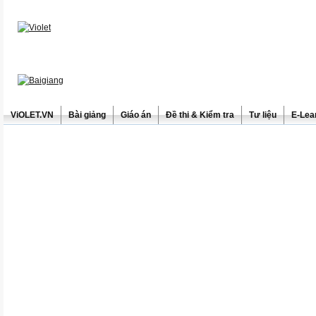
ViOLET.VN
Bài giảng
Giáo án
Đề thi & Kiểm tra
Tư liệu
E-Lea