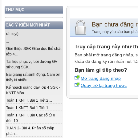
THƯ MỤC
Bạn chưa đăng 
CÁC Ý KIẾN MỚI NHẤT
Trang này yêu cầu bạn phả
rất tuyệt...
...
Truy cập trang này như t
Giới thiệu SGK Giáo dục thể chất
lớp 4...
Bạn phải mở trang đăng nhập, s
khẩu đã đăng ký rồi nhấn nút "Đ
Tài liệu phục vụ bồi dưỡng GV
sử dụng SGK...
Bạn làm gì tiếp theo?
Bài giảng rất sinh động. Cảm ơn
Mở trang đăng nhập
thầy N nhiều...
Quay trở lại trang trước
Kế hoạch giảng dạy lớp 4 SGK -
KNTT Môn...
Toán 1 KNTT. Bài 1 Tiết 2....
Toán 1 KNTT. Bài 1 Tiết 1....
Toán 1 KNTT. Bài Các số từ 0
đến 10...
TUẦN 2- Bài 4. Phân số thập
phân...