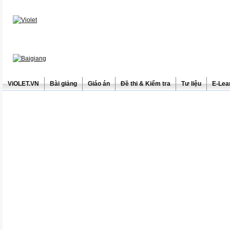
ViOLET.VN
Bài giảng
Giáo án
Đề thi & Kiểm tra
Tư liệu
E-Lea