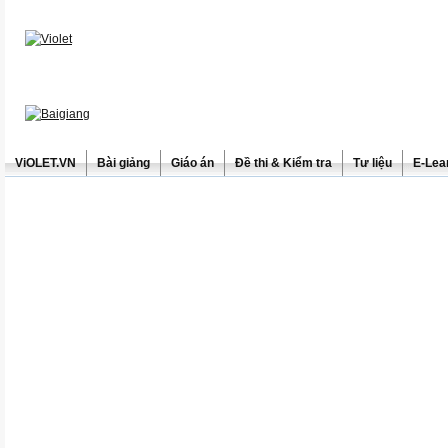
ViOLET.VN
Bài giảng
Giáo án
Đề thi & Kiểm tra
Tư liệu
E-Lea