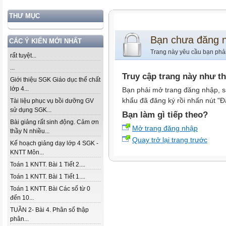
THƯ MỤC
Bạn chưa đăng 
CÁC Ý KIẾN MỚI NHẤT
Trang này yêu cầu bạn phả
rất tuyệt...
...
Truy cập trang này như t
Giới thiệu SGK Giáo dục thể chất
lớp 4...
Bạn phải mở trang đăng nhập, s
khẩu đã đăng ký rồi nhấn nút "Đ
Tài liệu phục vụ bồi dưỡng GV
sử dụng SGK...
Bạn làm gì tiếp theo?
Bài giảng rất sinh động. Cảm ơn
Mở trang đăng nhập
thầy N nhiều...
Quay trở lại trang trước
Kế hoạch giảng dạy lớp 4 SGK -
KNTT Môn...
Toán 1 KNTT. Bài 1 Tiết 2....
Toán 1 KNTT. Bài 1 Tiết 1....
Toán 1 KNTT. Bài Các số từ 0
đến 10...
TUẦN 2- Bài 4. Phân số thập
phân...