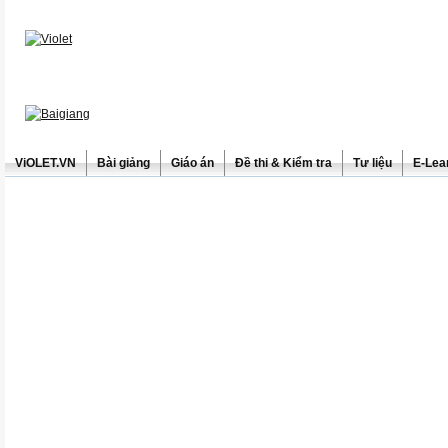
ViOLET.VN
Bài giảng
Giáo án
Đề thi & Kiểm tra
Tư liệu
E-Lea