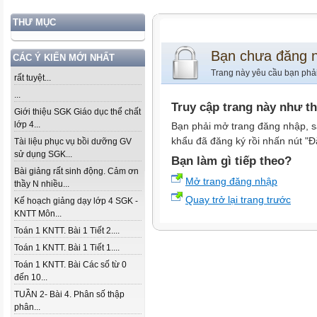
THƯ MỤC
Bạn chưa đăng 
CÁC Ý KIẾN MỚI NHẤT
Trang này yêu cầu bạn phả
rất tuyệt...
...
Truy cập trang này như t
Giới thiệu SGK Giáo dục thể chất
lớp 4...
Bạn phải mở trang đăng nhập, s
khẩu đã đăng ký rồi nhấn nút "Đ
Tài liệu phục vụ bồi dưỡng GV
sử dụng SGK...
Bạn làm gì tiếp theo?
Bài giảng rất sinh động. Cảm ơn
Mở trang đăng nhập
thầy N nhiều...
Quay trở lại trang trước
Kế hoạch giảng dạy lớp 4 SGK -
KNTT Môn...
Toán 1 KNTT. Bài 1 Tiết 2....
Toán 1 KNTT. Bài 1 Tiết 1....
Toán 1 KNTT. Bài Các số từ 0
đến 10...
TUẦN 2- Bài 4. Phân số thập
phân...