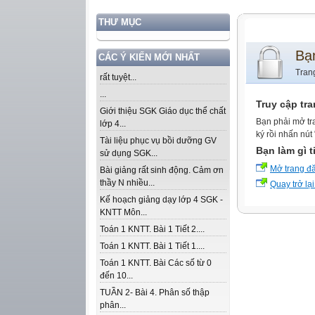
THƯ MỤC
Bạ
CÁC Ý KIẾN MỚI NHẤT
Tran
rất tuyệt...
...
Truy cập tr
Giới thiệu SGK Giáo dục thể chất
Bạn phải mở tr
lớp 4...
ký rồi nhấn nút
Tài liệu phục vụ bồi dưỡng GV
Bạn làm gì t
sử dụng SGK...
Mở trang đ
Bài giảng rất sinh động. Cảm ơn
thầy N nhiều...
Quay trở lại
Kế hoạch giảng dạy lớp 4 SGK -
KNTT Môn...
Toán 1 KNTT. Bài 1 Tiết 2....
Toán 1 KNTT. Bài 1 Tiết 1....
Toán 1 KNTT. Bài Các số từ 0
đến 10...
TUẦN 2- Bài 4. Phân số thập
phân...