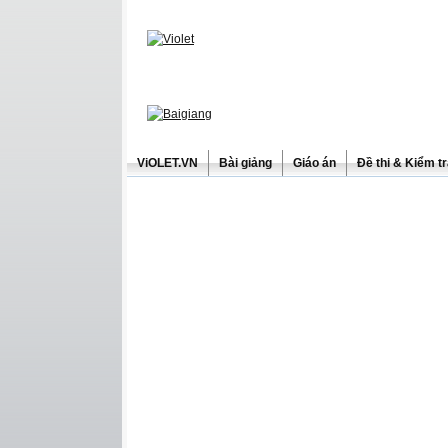
ViOLET.VN
Bài giảng
Giáo án
Đề thi & Kiểm t