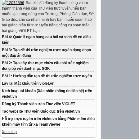
Sau khi đã đăng ký thành công và trở
thành thành viên của Thư viện trực tuyến, nếu bạn
muốn tạo trang riêng cho Trường, Phòng Giáo dục, Sở
Giáo dục, cho cá nhân mình hay bạn muốn soạn thảo
bài giảng điện tử trực tuyến bằng công cụ soạn thảo
bài giảng ViOLET, bạn...
Bài 4: Quản lí ngân hàng câu hỏi và sinh đề có điều
kiện
Bài 3: Tạo đề thi trắc nghiệm trực tuyến dạng chọn
một đáp án đúng
Bài 2: Tạo cây thư mục chứa câu hỏi trắc nghiệm
đồng bộ với danh mục SGK
Bài 1: Hướng dẫn tạo đề thi trắc nghiệm trực tuyến
Lấy lại Mật khẩu trên violet.vn
Kích hoạt tài khoản (Xác nhận thông tin liên hệ) trên
violet.vn
Đăng ký Thành viên trên Thư viện ViOLET
Tạo website Thư viện Giáo dục trên violet.vn
Hỗ trợ trực tuyến trên violet.vn bằng Phần mềm điều
khiển máy tính từ xa TeamViewer
Xem tiếp