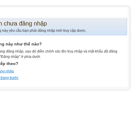
n chưa đăng nhập
g này yêu cầu bạn phải đăng nhập mới truy cập được.
ang này như thế nào?
ang đăng nhập, sau đó điền chính xác tên truy nhập và mật khẩu đã đăng
 "Đăng nhập" ở phía dưới.
iếp theo?
ăng nhập
 trang trước