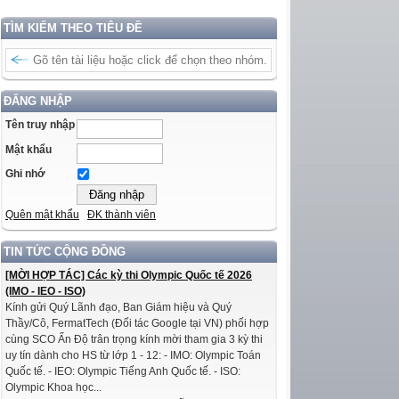
TÌM KIẾM THEO TIÊU ĐỀ
ĐĂNG NHẬP
Tên truy nhập
Mật khẩu
Ghi nhớ
Quên mật khẩu
ĐK thành viên
TIN TỨC CỘNG ĐỒNG
[MỜI HỢP TÁC] Các kỳ thi Olympic Quốc tế 2026
(IMO - IEO - ISO)
Kính gửi Quý Lãnh đạo, Ban Giám hiệu và Quý
Thầy/Cô, FermatTech (Đối tác Google tại VN) phối hợp
cùng SCO Ấn Độ trân trọng kính mời tham gia 3 kỳ thi
uy tín dành cho HS từ lớp 1 - 12: - IMO: Olympic Toán
Quốc tế. - IEO: Olympic Tiếng Anh Quốc tế. - ISO:
Olympic Khoa học...