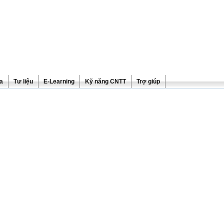
ra
Tư liệu
E-Learning
Kỹ năng CNTT
Trợ giúp