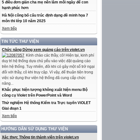
5 điều đơn giản cha mẹ nên làm mỗi ngày để con
hạnh phúc hơn
Hà Nội công bố cấu trúc định dạng đề minh họa 7
môn thi lớp 10 năm 2025
Xem tiếp
TIN TỨC THƯ VIỆN
Chức năng Dừng xem quảng cáo trên violet.vn
Kính chào các thầy, cô! Hiện tại, kinh phí
duy trì hệ thống dựa chủ yếu vào việc đặt quảng cáo
trên hệ thống. Tuy nhiên, đôi khi có gây một số trở ngại
đối với thầy, cô khi truy cập. Vì vậy, để thuận tiện trong
việc sử dụng thư viện hệ thống đã cung cấp chức
năng...
Khắc phục hiện tượng không xuất hiện menu Bộ
công cụ Violet trên PowerPoint và Word
Thử nghiệm Hệ thống Kiểm tra Trực tuyến ViOLET
Giai đoạn 1
Xem tiếp
HƯỚNG DẪN SỬ DỤNG THƯ VIỆN
Xác thực Thông tin thành viên trên violet.vn