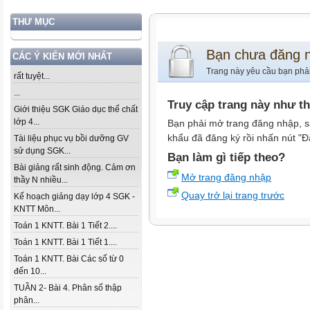
THƯ MỤC
Bạn chưa đăng 
CÁC Ý KIẾN MỚI NHẤT
Trang này yêu cầu bạn phả
rất tuyệt...
...
Truy cập trang này như t
Giới thiệu SGK Giáo dục thể chất
lớp 4...
Bạn phải mở trang đăng nhập, s
khẩu đã đăng ký rồi nhấn nút "Đ
Tài liệu phục vụ bồi dưỡng GV
sử dụng SGK...
Bạn làm gì tiếp theo?
Bài giảng rất sinh động. Cảm ơn
Mở trang đăng nhập
thầy N nhiều...
Quay trở lại trang trước
Kế hoạch giảng dạy lớp 4 SGK -
KNTT Môn...
Toán 1 KNTT. Bài 1 Tiết 2....
Toán 1 KNTT. Bài 1 Tiết 1....
Toán 1 KNTT. Bài Các số từ 0
đến 10...
TUẦN 2- Bài 4. Phân số thập
phân...