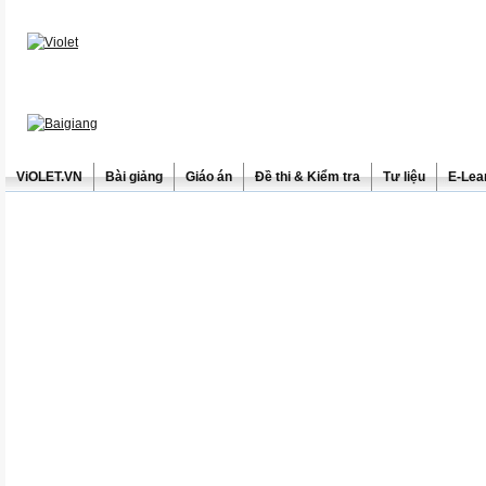
ViOLET.VN
Bài giảng
Giáo án
Đề thi & Kiểm tra
Tư liệu
E-Lea