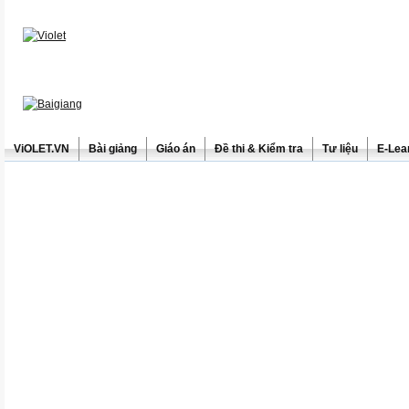
ViOLET.VN
Bài giảng
Giáo án
Đề thi & Kiểm tra
Tư liệu
E-Lea