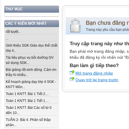
THƯ MỤC
Bạn chưa đăng 
CÁC Ý KIẾN MỚI NHẤT
Trang này yêu cầu bạn phả
rất tuyệt...
...
Truy cập trang này như t
Giới thiệu SGK Giáo dục thể chất
lớp 4...
Bạn phải mở trang đăng nhập, s
khẩu đã đăng ký rồi nhấn nút "Đ
Tài liệu phục vụ bồi dưỡng GV
sử dụng SGK...
Bạn làm gì tiếp theo?
Bài giảng rất sinh động. Cảm ơn
Mở trang đăng nhập
thầy N nhiều...
Quay trở lại trang trước
Kế hoạch giảng dạy lớp 4 SGK -
KNTT Môn...
Toán 1 KNTT. Bài 1 Tiết 2....
Toán 1 KNTT. Bài 1 Tiết 1....
Toán 1 KNTT. Bài Các số từ 0
đến 10...
TUẦN 2- Bài 4. Phân số thập
phân...