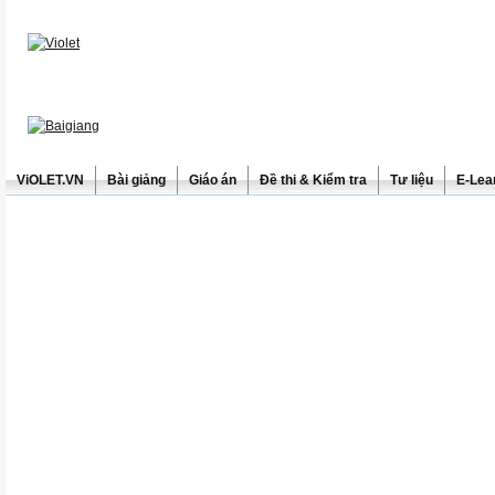
ViOLET.VN
Bài giảng
Giáo án
Đề thi & Kiểm tra
Tư liệu
E-Lea