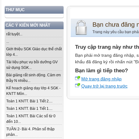
THƯ MỤC
Bạn chưa đăng 
CÁC Ý KIẾN MỚI NHẤT
Trang này yêu cầu bạn phả
rất tuyệt...
...
Truy cập trang này như t
Giới thiệu SGK Giáo dục thể chất
lớp 4...
Bạn phải mở trang đăng nhập, s
khẩu đã đăng ký rồi nhấn nút "Đ
Tài liệu phục vụ bồi dưỡng GV
sử dụng SGK...
Bạn làm gì tiếp theo?
Bài giảng rất sinh động. Cảm ơn
Mở trang đăng nhập
thầy N nhiều...
Quay trở lại trang trước
Kế hoạch giảng dạy lớp 4 SGK -
KNTT Môn...
Toán 1 KNTT. Bài 1 Tiết 2....
Toán 1 KNTT. Bài 1 Tiết 1....
Toán 1 KNTT. Bài Các số từ 0
đến 10...
TUẦN 2- Bài 4. Phân số thập
phân...