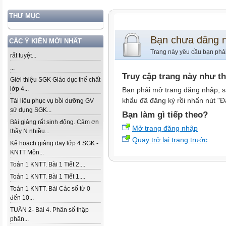
THƯ MỤC
Bạn chưa đăng 
CÁC Ý KIẾN MỚI NHẤT
Trang này yêu cầu bạn phả
rất tuyệt...
...
Truy cập trang này như t
Giới thiệu SGK Giáo dục thể chất
lớp 4...
Bạn phải mở trang đăng nhập, s
khẩu đã đăng ký rồi nhấn nút "Đ
Tài liệu phục vụ bồi dưỡng GV
sử dụng SGK...
Bạn làm gì tiếp theo?
Bài giảng rất sinh động. Cảm ơn
Mở trang đăng nhập
thầy N nhiều...
Quay trở lại trang trước
Kế hoạch giảng dạy lớp 4 SGK -
KNTT Môn...
Toán 1 KNTT. Bài 1 Tiết 2....
Toán 1 KNTT. Bài 1 Tiết 1....
Toán 1 KNTT. Bài Các số từ 0
đến 10...
TUẦN 2- Bài 4. Phân số thập
phân...