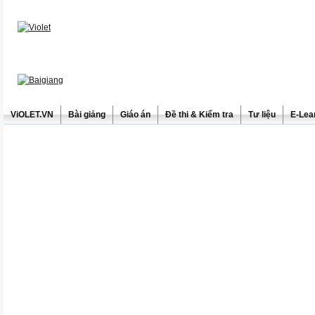
ViOLET.VN
Bài giảng
Giáo án
Đề thi & Kiểm tra
Tư liệu
E-Lea