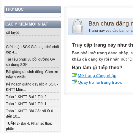
THƯ MỤC
Bạn chưa đăng 
CÁC Ý KIẾN MỚI NHẤT
Trang này yêu cầu bạn phả
rất tuyệt...
...
Truy cập trang này như t
Giới thiệu SGK Giáo dục thể chất
lớp 4...
Bạn phải mở trang đăng nhập, s
khẩu đã đăng ký rồi nhấn nút "Đ
Tài liệu phục vụ bồi dưỡng GV
sử dụng SGK...
Bạn làm gì tiếp theo?
Bài giảng rất sinh động. Cảm ơn
Mở trang đăng nhập
thầy N nhiều...
Quay trở lại trang trước
Kế hoạch giảng dạy lớp 4 SGK -
KNTT Môn...
Toán 1 KNTT. Bài 1 Tiết 2....
Toán 1 KNTT. Bài 1 Tiết 1....
Toán 1 KNTT. Bài Các số từ 0
đến 10...
TUẦN 2- Bài 4. Phân số thập
phân...