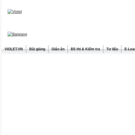
ViOLET.VN
Bài giảng
Giáo án
Đề thi & Kiểm tra
Tư liệu
E-Lea