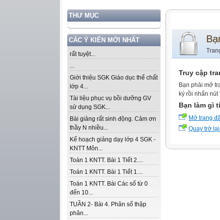
THƯ MỤC
Bạ
CÁC Ý KIẾN MỚI NHẤT
Tran
rất tuyệt...
...
Truy cập tr
Giới thiệu SGK Giáo dục thể chất
Bạn phải mở tr
lớp 4...
ký rồi nhấn nút
Tài liệu phục vụ bồi dưỡng GV
Bạn làm gì t
sử dụng SGK...
Mở trang đ
Bài giảng rất sinh động. Cảm ơn
thầy N nhiều...
Quay trở lại
Kế hoạch giảng dạy lớp 4 SGK -
KNTT Môn...
Toán 1 KNTT. Bài 1 Tiết 2....
Toán 1 KNTT. Bài 1 Tiết 1....
Toán 1 KNTT. Bài Các số từ 0
đến 10...
TUẦN 2- Bài 4. Phân số thập
phân...