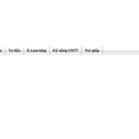
ra
Tư liệu
E-Learning
Kỹ năng CNTT
Trợ giúp