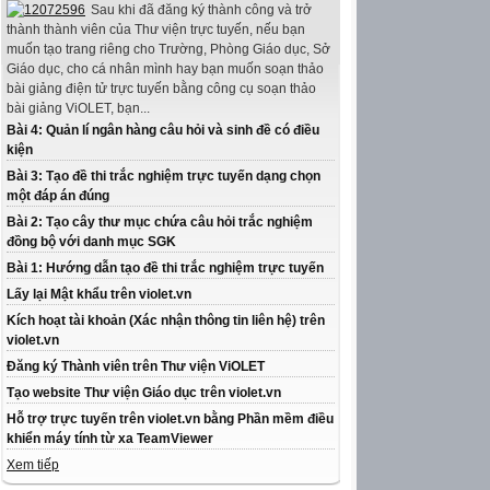
Sau khi đã đăng ký thành công và trở
thành thành viên của Thư viện trực tuyến, nếu bạn
muốn tạo trang riêng cho Trường, Phòng Giáo dục, Sở
Giáo dục, cho cá nhân mình hay bạn muốn soạn thảo
bài giảng điện tử trực tuyến bằng công cụ soạn thảo
bài giảng ViOLET, bạn...
Bài 4: Quản lí ngân hàng câu hỏi và sinh đề có điều
kiện
Bài 3: Tạo đề thi trắc nghiệm trực tuyến dạng chọn
một đáp án đúng
Bài 2: Tạo cây thư mục chứa câu hỏi trắc nghiệm
đồng bộ với danh mục SGK
Bài 1: Hướng dẫn tạo đề thi trắc nghiệm trực tuyến
Lấy lại Mật khẩu trên violet.vn
Kích hoạt tài khoản (Xác nhận thông tin liên hệ) trên
violet.vn
Đăng ký Thành viên trên Thư viện ViOLET
Tạo website Thư viện Giáo dục trên violet.vn
Hỗ trợ trực tuyến trên violet.vn bằng Phần mềm điều
khiển máy tính từ xa TeamViewer
Xem tiếp