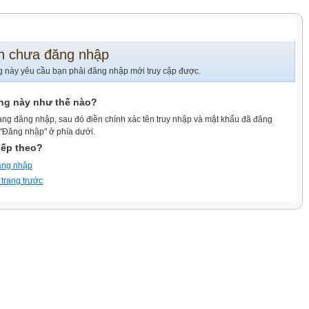
n chưa đăng nhập
g này yêu cầu bạn phải đăng nhập mới truy cập được.
ang này như thế nào?
ang đăng nhập, sau đó điền chính xác tên truy nhập và mật khẩu đã đăng
 "Đăng nhập" ở phía dưới.
iếp theo?
ăng nhập
 trang trước