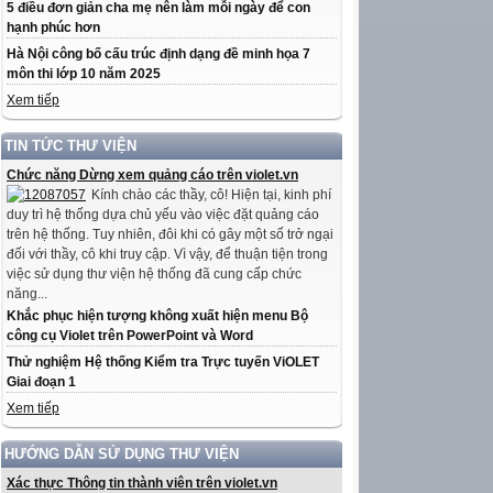
5 điều đơn giản cha mẹ nên làm mỗi ngày để con
hạnh phúc hơn
Hà Nội công bố cấu trúc định dạng đề minh họa 7
môn thi lớp 10 năm 2025
Xem tiếp
TIN TỨC THƯ VIỆN
Chức năng Dừng xem quảng cáo trên violet.vn
Kính chào các thầy, cô! Hiện tại, kinh phí
duy trì hệ thống dựa chủ yếu vào việc đặt quảng cáo
trên hệ thống. Tuy nhiên, đôi khi có gây một số trở ngại
đối với thầy, cô khi truy cập. Vì vậy, để thuận tiện trong
việc sử dụng thư viện hệ thống đã cung cấp chức
năng...
Khắc phục hiện tượng không xuất hiện menu Bộ
công cụ Violet trên PowerPoint và Word
Thử nghiệm Hệ thống Kiểm tra Trực tuyến ViOLET
Giai đoạn 1
Xem tiếp
HƯỚNG DẪN SỬ DỤNG THƯ VIỆN
Xác thực Thông tin thành viên trên violet.vn