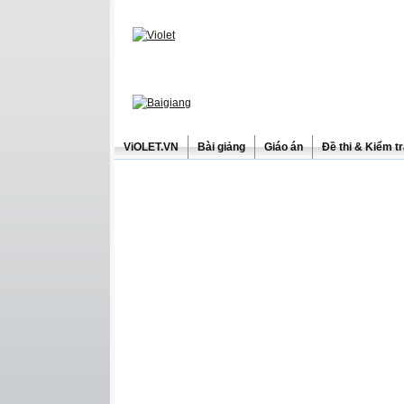
ViOLET.VN
Bài giảng
Giáo án
Đề thi & Kiểm t