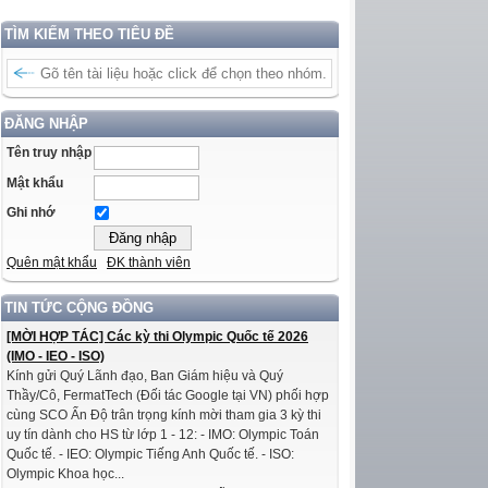
TÌM KIẾM THEO TIÊU ĐỀ
ĐĂNG NHẬP
Tên truy nhập
Mật khẩu
Ghi nhớ
Quên mật khẩu
ĐK thành viên
TIN TỨC CỘNG ĐỒNG
[MỜI HỢP TÁC] Các kỳ thi Olympic Quốc tế 2026
(IMO - IEO - ISO)
Kính gửi Quý Lãnh đạo, Ban Giám hiệu và Quý
Thầy/Cô, FermatTech (Đối tác Google tại VN) phối hợp
cùng SCO Ấn Độ trân trọng kính mời tham gia 3 kỳ thi
uy tín dành cho HS từ lớp 1 - 12: - IMO: Olympic Toán
Quốc tế. - IEO: Olympic Tiếng Anh Quốc tế. - ISO:
Olympic Khoa học...