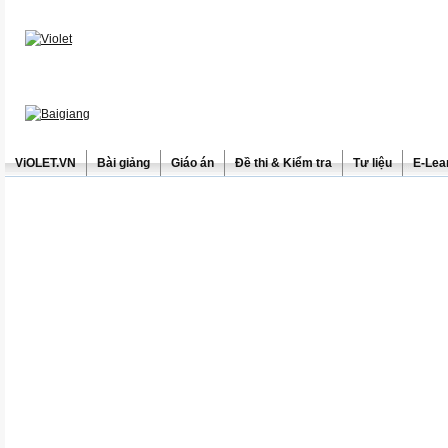
ViOLET.VN
Bài giảng
Giáo án
Đề thi & Kiểm tra
Tư liệu
E-Lea