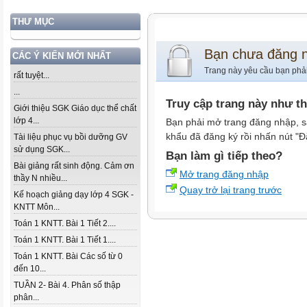
THƯ MỤC
Bạn chưa đăng 
CÁC Ý KIẾN MỚI NHẤT
Trang này yêu cầu bạn phả
rất tuyệt...
...
Truy cập trang này như t
Giới thiệu SGK Giáo dục thể chất
lớp 4...
Bạn phải mở trang đăng nhập, s
khẩu đã đăng ký rồi nhấn nút "Đ
Tài liệu phục vụ bồi dưỡng GV
sử dụng SGK...
Bạn làm gì tiếp theo?
Bài giảng rất sinh động. Cảm ơn
Mở trang đăng nhập
thầy N nhiều...
Quay trở lại trang trước
Kế hoạch giảng dạy lớp 4 SGK -
KNTT Môn...
Toán 1 KNTT. Bài 1 Tiết 2....
Toán 1 KNTT. Bài 1 Tiết 1....
Toán 1 KNTT. Bài Các số từ 0
đến 10...
TUẦN 2- Bài 4. Phân số thập
phân...