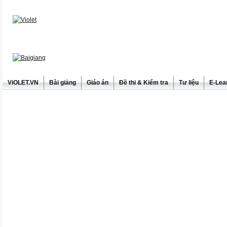
ViOLET.VN
Bài giảng
Giáo án
Đề thi & Kiểm tra
Tư liệu
E-Lea