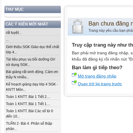
THƯ MỤC
Bạn chưa đăng 
CÁC Ý KIẾN MỚI NHẤT
Trang này yêu cầu bạn phả
rất tuyệt...
...
Truy cập trang này như t
Giới thiệu SGK Giáo dục thể chất
lớp 4...
Bạn phải mở trang đăng nhập, s
khẩu đã đăng ký rồi nhấn nút "Đ
Tài liệu phục vụ bồi dưỡng GV
sử dụng SGK...
Bạn làm gì tiếp theo?
Bài giảng rất sinh động. Cảm ơn
Mở trang đăng nhập
thầy N nhiều...
Quay trở lại trang trước
Kế hoạch giảng dạy lớp 4 SGK -
KNTT Môn...
Toán 1 KNTT. Bài 1 Tiết 2....
Toán 1 KNTT. Bài 1 Tiết 1....
Toán 1 KNTT. Bài Các số từ 0
đến 10...
TUẦN 2- Bài 4. Phân số thập
phân...