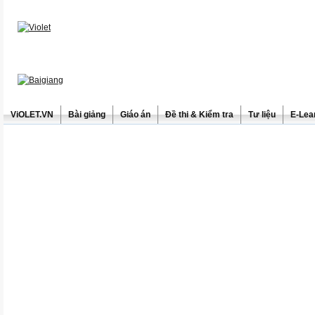
ViOLET.VN
Bài giảng
Giáo án
Đề thi & Kiểm tra
Tư liệu
E-Lea