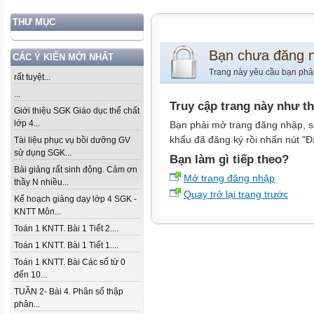
THƯ MỤC
Bạn chưa đăng 
CÁC Ý KIẾN MỚI NHẤT
Trang này yêu cầu bạn phả
rất tuyệt...
...
Truy cập trang này như t
Giới thiệu SGK Giáo dục thể chất
lớp 4...
Bạn phải mở trang đăng nhập, s
khẩu đã đăng ký rồi nhấn nút "Đ
Tài liệu phục vụ bồi dưỡng GV
sử dụng SGK...
Bạn làm gì tiếp theo?
Bài giảng rất sinh động. Cảm ơn
Mở trang đăng nhập
thầy N nhiều...
Quay trở lại trang trước
Kế hoạch giảng dạy lớp 4 SGK -
KNTT Môn...
Toán 1 KNTT. Bài 1 Tiết 2....
Toán 1 KNTT. Bài 1 Tiết 1....
Toán 1 KNTT. Bài Các số từ 0
đến 10...
TUẦN 2- Bài 4. Phân số thập
phân...