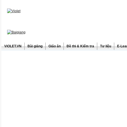
ViOLET.VN
Bài giảng
Giáo án
Đề thi & Kiểm tra
Tư liệu
E-Lea