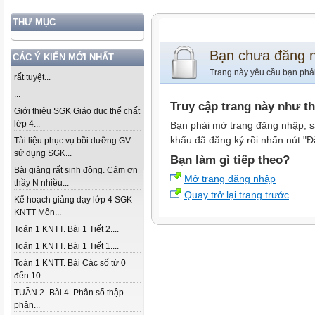
THƯ MỤC
Bạn chưa đăng 
CÁC Ý KIẾN MỚI NHẤT
Trang này yêu cầu bạn phả
rất tuyệt...
...
Truy cập trang này như t
Giới thiệu SGK Giáo dục thể chất
lớp 4...
Bạn phải mở trang đăng nhập, s
khẩu đã đăng ký rồi nhấn nút "Đ
Tài liệu phục vụ bồi dưỡng GV
sử dụng SGK...
Bạn làm gì tiếp theo?
Bài giảng rất sinh động. Cảm ơn
Mở trang đăng nhập
thầy N nhiều...
Quay trở lại trang trước
Kế hoạch giảng dạy lớp 4 SGK -
KNTT Môn...
Toán 1 KNTT. Bài 1 Tiết 2....
Toán 1 KNTT. Bài 1 Tiết 1....
Toán 1 KNTT. Bài Các số từ 0
đến 10...
TUẦN 2- Bài 4. Phân số thập
phân...