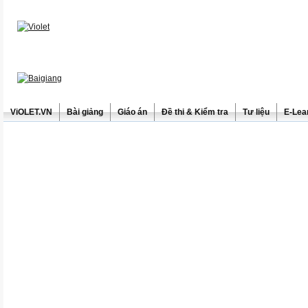
ViOLET.VN
Bài giảng
Giáo án
Đề thi & Kiểm tra
Tư liệu
E-Lea