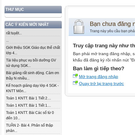
THƯ MỤC
Bạn chưa đăng 
CÁC Ý KIẾN MỚI NHẤT
Trang này yêu cầu bạn phả
rất tuyệt...
...
Truy cập trang này như t
Giới thiệu SGK Giáo dục thể chất
lớp 4...
Bạn phải mở trang đăng nhập, s
khẩu đã đăng ký rồi nhấn nút "Đ
Tài liệu phục vụ bồi dưỡng GV
sử dụng SGK...
Bạn làm gì tiếp theo?
Bài giảng rất sinh động. Cảm ơn
Mở trang đăng nhập
thầy N nhiều...
Quay trở lại trang trước
Kế hoạch giảng dạy lớp 4 SGK -
KNTT Môn...
Toán 1 KNTT. Bài 1 Tiết 2....
Toán 1 KNTT. Bài 1 Tiết 1....
Toán 1 KNTT. Bài Các số từ 0
đến 10...
TUẦN 2- Bài 4. Phân số thập
phân...