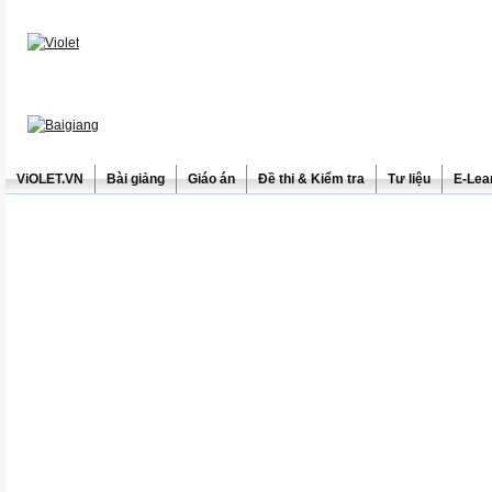
ViOLET.VN
Bài giảng
Giáo án
Đề thi & Kiểm tra
Tư liệu
E-Lea