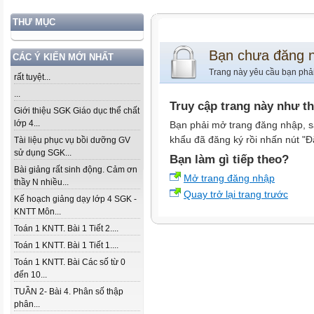
THƯ MỤC
Bạn chưa đăng 
CÁC Ý KIẾN MỚI NHẤT
Trang này yêu cầu bạn phả
rất tuyệt...
...
Truy cập trang này như t
Giới thiệu SGK Giáo dục thể chất
lớp 4...
Bạn phải mở trang đăng nhập, s
khẩu đã đăng ký rồi nhấn nút "Đ
Tài liệu phục vụ bồi dưỡng GV
sử dụng SGK...
Bạn làm gì tiếp theo?
Bài giảng rất sinh động. Cảm ơn
Mở trang đăng nhập
thầy N nhiều...
Quay trở lại trang trước
Kế hoạch giảng dạy lớp 4 SGK -
KNTT Môn...
Toán 1 KNTT. Bài 1 Tiết 2....
Toán 1 KNTT. Bài 1 Tiết 1....
Toán 1 KNTT. Bài Các số từ 0
đến 10...
TUẦN 2- Bài 4. Phân số thập
phân...