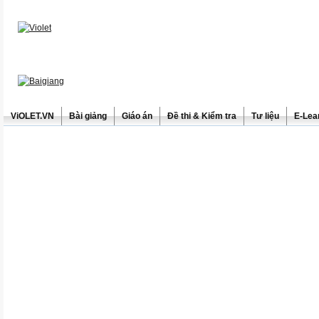
ViOLET.VN
Bài giảng
Giáo án
Đề thi & Kiểm tra
Tư liệu
E-Lea