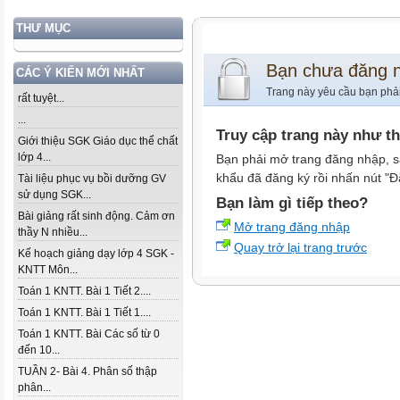
THƯ MỤC
Bạn chưa đăng 
CÁC Ý KIẾN MỚI NHẤT
Trang này yêu cầu bạn phả
rất tuyệt...
...
Truy cập trang này như t
Giới thiệu SGK Giáo dục thể chất
lớp 4...
Bạn phải mở trang đăng nhập, s
khẩu đã đăng ký rồi nhấn nút "Đ
Tài liệu phục vụ bồi dưỡng GV
sử dụng SGK...
Bạn làm gì tiếp theo?
Bài giảng rất sinh động. Cảm ơn
Mở trang đăng nhập
thầy N nhiều...
Quay trở lại trang trước
Kế hoạch giảng dạy lớp 4 SGK -
KNTT Môn...
Toán 1 KNTT. Bài 1 Tiết 2....
Toán 1 KNTT. Bài 1 Tiết 1....
Toán 1 KNTT. Bài Các số từ 0
đến 10...
TUẦN 2- Bài 4. Phân số thập
phân...