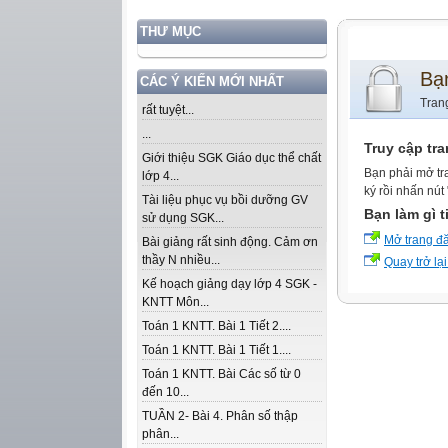
THƯ MỤC
Bạ
CÁC Ý KIẾN MỚI NHẤT
Tran
rất tuyệt...
...
Truy cập tr
Giới thiệu SGK Giáo dục thể chất
Bạn phải mở tr
lớp 4...
ký rồi nhấn nút
Tài liệu phục vụ bồi dưỡng GV
Bạn làm gì t
sử dụng SGK...
Mở trang đ
Bài giảng rất sinh động. Cảm ơn
thầy N nhiều...
Quay trở lại
Kế hoạch giảng dạy lớp 4 SGK -
KNTT Môn...
Toán 1 KNTT. Bài 1 Tiết 2....
Toán 1 KNTT. Bài 1 Tiết 1....
Toán 1 KNTT. Bài Các số từ 0
đến 10...
TUẦN 2- Bài 4. Phân số thập
phân...