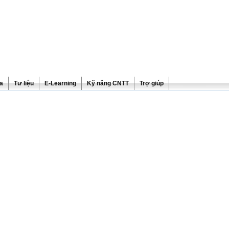
ra
Tư liệu
E-Learning
Kỹ năng CNTT
Trợ giúp