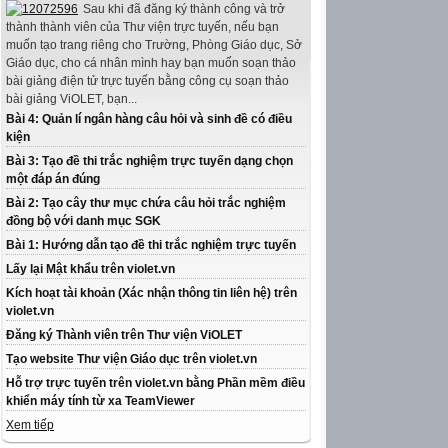
Sau khi đã đăng ký thành công và trở
thành thành viên của Thư viện trực tuyến, nếu bạn
muốn tạo trang riêng cho Trường, Phòng Giáo dục, Sở
Giáo dục, cho cá nhân mình hay bạn muốn soạn thảo
bài giảng điện tử trực tuyến bằng công cụ soạn thảo
bài giảng ViOLET, bạn...
Bài 4: Quản lí ngân hàng câu hỏi và sinh đề có điều
kiện
Bài 3: Tạo đề thi trắc nghiệm trực tuyến dạng chọn
một đáp án đúng
Bài 2: Tạo cây thư mục chứa câu hỏi trắc nghiệm
đồng bộ với danh mục SGK
Bài 1: Hướng dẫn tạo đề thi trắc nghiệm trực tuyến
Lấy lại Mật khẩu trên violet.vn
Kích hoạt tài khoản (Xác nhận thông tin liên hệ) trên
violet.vn
Đăng ký Thành viên trên Thư viện ViOLET
Tạo website Thư viện Giáo dục trên violet.vn
Hỗ trợ trực tuyến trên violet.vn bằng Phần mềm điều
khiển máy tính từ xa TeamViewer
Xem tiếp