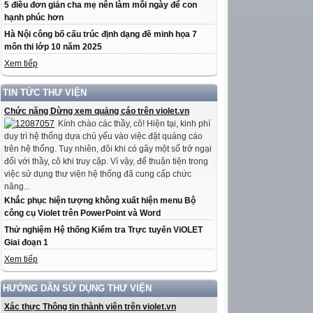
5 điều đơn giản cha mẹ nên làm mỗi ngày để con
hạnh phúc hơn
Hà Nội công bố cấu trúc định dạng đề minh họa 7
môn thi lớp 10 năm 2025
Xem tiếp
TIN TỨC THƯ VIỆN
Chức năng Dừng xem quảng cáo trên violet.vn
Kính chào các thầy, cô! Hiện tại, kinh phí
duy trì hệ thống dựa chủ yếu vào việc đặt quảng cáo
trên hệ thống. Tuy nhiên, đôi khi có gây một số trở ngại
đối với thầy, cô khi truy cập. Vì vậy, để thuận tiện trong
việc sử dụng thư viện hệ thống đã cung cấp chức
năng...
Khắc phục hiện tượng không xuất hiện menu Bộ
công cụ Violet trên PowerPoint và Word
Thử nghiệm Hệ thống Kiểm tra Trực tuyến ViOLET
Giai đoạn 1
Xem tiếp
HƯỚNG DẪN SỬ DỤNG THƯ VIỆN
Xác thực Thông tin thành viên trên violet.vn