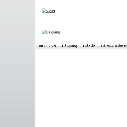
ViOLET.VN
Bài giảng
Giáo án
Đề thi & Kiểm t