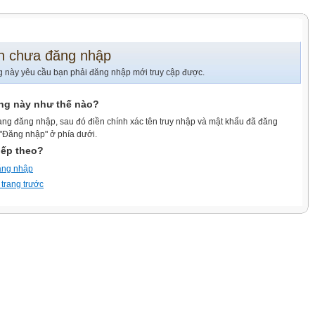
n chưa đăng nhập
g này yêu cầu bạn phải đăng nhập mới truy cập được.
ang này như thế nào?
ang đăng nhập, sau đó điền chính xác tên truy nhập và mật khẩu đã đăng
 "Đăng nhập" ở phía dưới.
iếp theo?
ăng nhập
 trang trước