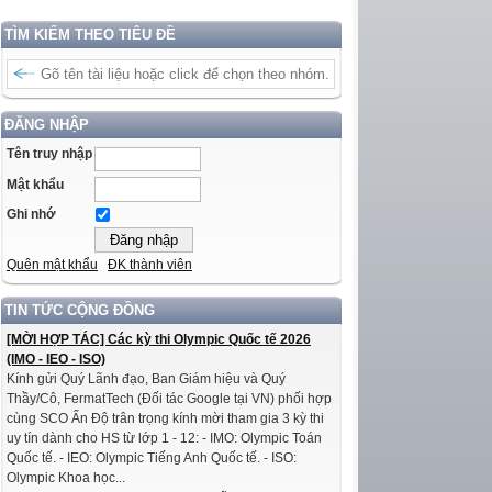
TÌM KIẾM THEO TIÊU ĐỀ
ĐĂNG NHẬP
Tên truy nhập
Mật khẩu
Ghi nhớ
Quên mật khẩu
ĐK thành viên
TIN TỨC CỘNG ĐỒNG
[MỜI HỢP TÁC] Các kỳ thi Olympic Quốc tế 2026
(IMO - IEO - ISO)
Kính gửi Quý Lãnh đạo, Ban Giám hiệu và Quý
Thầy/Cô, FermatTech (Đối tác Google tại VN) phối hợp
cùng SCO Ấn Độ trân trọng kính mời tham gia 3 kỳ thi
uy tín dành cho HS từ lớp 1 - 12: - IMO: Olympic Toán
Quốc tế. - IEO: Olympic Tiếng Anh Quốc tế. - ISO:
Olympic Khoa học...