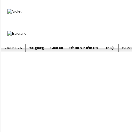
ViOLET.VN
Bài giảng
Giáo án
Đề thi & Kiểm tra
Tư liệu
E-Lea