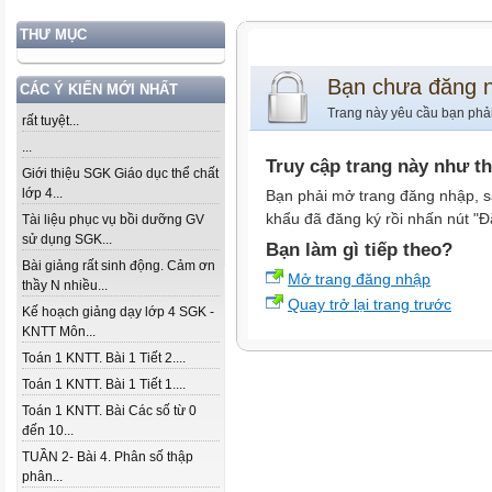
THƯ MỤC
Bạn chưa đăng 
CÁC Ý KIẾN MỚI NHẤT
Trang này yêu cầu bạn phả
rất tuyệt...
...
Truy cập trang này như t
Giới thiệu SGK Giáo dục thể chất
lớp 4...
Bạn phải mở trang đăng nhập, s
khẩu đã đăng ký rồi nhấn nút "Đ
Tài liệu phục vụ bồi dưỡng GV
sử dụng SGK...
Bạn làm gì tiếp theo?
Bài giảng rất sinh động. Cảm ơn
Mở trang đăng nhập
thầy N nhiều...
Quay trở lại trang trước
Kế hoạch giảng dạy lớp 4 SGK -
KNTT Môn...
Toán 1 KNTT. Bài 1 Tiết 2....
Toán 1 KNTT. Bài 1 Tiết 1....
Toán 1 KNTT. Bài Các số từ 0
đến 10...
TUẦN 2- Bài 4. Phân số thập
phân...