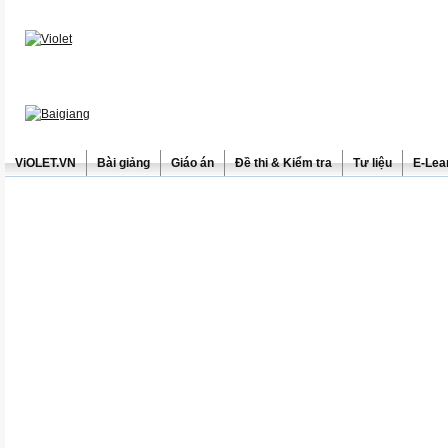
ViOLET.VN
Bài giảng
Giáo án
Đề thi & Kiểm tra
Tư liệu
E-Lea