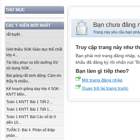
THƯ MỤC
Bạn chưa đăng 
CÁC Ý KIẾN MỚI NHẤT
Trang này yêu cầu bạn phả
rất tuyệt...
...
Truy cập trang này như t
Giới thiệu SGK Giáo dục thể chất
lớp 4...
Bạn phải mở trang đăng nhập, s
khẩu đã đăng ký rồi nhấn nút "Đ
Tài liệu phục vụ bồi dưỡng GV
sử dụng SGK...
Bạn làm gì tiếp theo?
Bài giảng rất sinh động. Cảm ơn
Mở trang đăng nhập
thầy N nhiều...
Quay trở lại trang trước
Kế hoạch giảng dạy lớp 4 SGK -
KNTT Môn...
Toán 1 KNTT. Bài 1 Tiết 2....
Toán 1 KNTT. Bài 1 Tiết 1....
Toán 1 KNTT. Bài Các số từ 0
đến 10...
TUẦN 2- Bài 4. Phân số thập
phân...