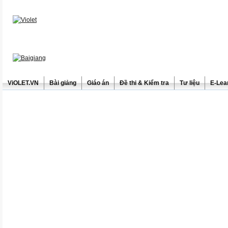
ViOLET.VN
Bài giảng
Giáo án
Đề thi & Kiểm tra
Tư liệu
E-Lea