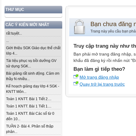
THƯ MỤC
Bạn chưa đăng 
CÁC Ý KIẾN MỚI NHẤT
Trang này yêu cầu bạn phả
rất tuyệt...
...
Truy cập trang này như t
Giới thiệu SGK Giáo dục thể chất
lớp 4...
Bạn phải mở trang đăng nhập, s
khẩu đã đăng ký rồi nhấn nút "Đ
Tài liệu phục vụ bồi dưỡng GV
sử dụng SGK...
Bạn làm gì tiếp theo?
Bài giảng rất sinh động. Cảm ơn
Mở trang đăng nhập
thầy N nhiều...
Quay trở lại trang trước
Kế hoạch giảng dạy lớp 4 SGK -
KNTT Môn...
Toán 1 KNTT. Bài 1 Tiết 2....
Toán 1 KNTT. Bài 1 Tiết 1....
Toán 1 KNTT. Bài Các số từ 0
đến 10...
TUẦN 2- Bài 4. Phân số thập
phân...