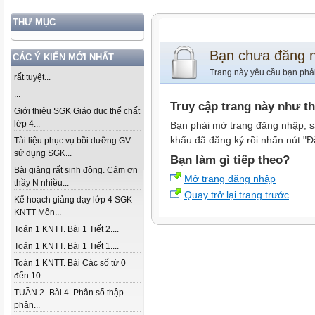
THƯ MỤC
Bạn chưa đăng 
CÁC Ý KIẾN MỚI NHẤT
Trang này yêu cầu bạn phả
rất tuyệt...
...
Truy cập trang này như t
Giới thiệu SGK Giáo dục thể chất
lớp 4...
Bạn phải mở trang đăng nhập, s
khẩu đã đăng ký rồi nhấn nút "Đ
Tài liệu phục vụ bồi dưỡng GV
sử dụng SGK...
Bạn làm gì tiếp theo?
Bài giảng rất sinh động. Cảm ơn
Mở trang đăng nhập
thầy N nhiều...
Quay trở lại trang trước
Kế hoạch giảng dạy lớp 4 SGK -
KNTT Môn...
Toán 1 KNTT. Bài 1 Tiết 2....
Toán 1 KNTT. Bài 1 Tiết 1....
Toán 1 KNTT. Bài Các số từ 0
đến 10...
TUẦN 2- Bài 4. Phân số thập
phân...