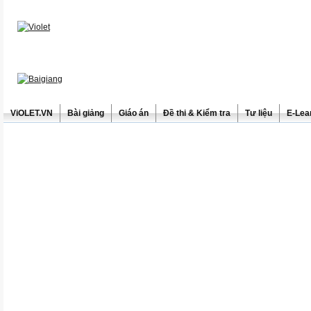
ViOLET.VN
Bài giảng
Giáo án
Đề thi & Kiểm tra
Tư liệu
E-Lea