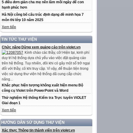
5 điều đơn giản cha mẹ nên làm mỗi ngày để con
hạnh phúc hơn
Hà Nội công bố cấu trúc định dạng đề minh họa 7
môn thi lớp 10 năm 2025
Xem tiếp
TIN TỨC THƯ VIỆN
Chức năng Dừng xem quảng cáo trên violet.vn
Kính chào các thầy, cô! Hiện tại, kinh phí
duy trì hệ thống dựa chủ yếu vào việc đặt quảng cáo
trên hệ thống. Tuy nhiên, đôi khi có gây một số trở ngại
đối với thầy, cô khi truy cập. Vì vậy, để thuận tiện trong
việc sử dụng thư viện hệ thống đã cung cấp chức
năng...
Khắc phục hiện tượng không xuất hiện menu Bộ
công cụ Violet trên PowerPoint và Word
Thử nghiệm Hệ thống Kiểm tra Trực tuyến ViOLET
Giai đoạn 1
Xem tiếp
HƯỚNG DẪN SỬ DỤNG THƯ VIỆN
Xác thực Thông tin thành viên trên violet.vn