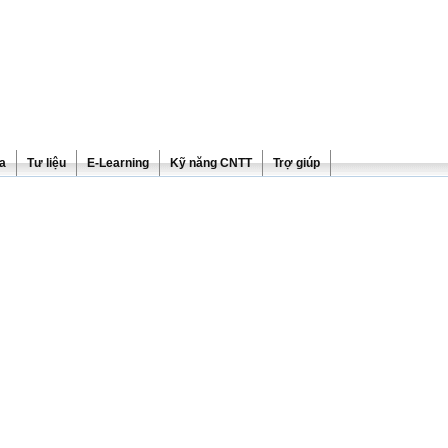
ra
Tư liệu
E-Learning
Kỹ năng CNTT
Trợ giúp