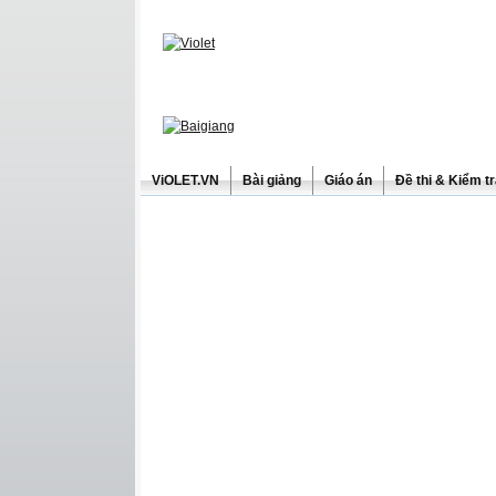
ViOLET.VN
Bài giảng
Giáo án
Đề thi & Kiểm t