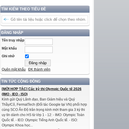
TÌM KIẾM THEO TIÊU ĐỀ
ĐĂNG NHẬP
Tên truy nhập
Mật khẩu
Ghi nhớ
Quên mật khẩu
ĐK thành viên
TIN TỨC CỘNG ĐỒNG
[MỜI HỢP TÁC] Các kỳ thi Olympic Quốc tế 2026
(IMO - IEO - ISO)
Kính gửi Quý Lãnh đạo, Ban Giám hiệu và Quý
Thầy/Cô, FermatTech (Đối tác Google tại VN) phối hợp
cùng SCO Ấn Độ trân trọng kính mời tham gia 3 kỳ thi
uy tín dành cho HS từ lớp 1 - 12: - IMO: Olympic Toán
Quốc tế. - IEO: Olympic Tiếng Anh Quốc tế. - ISO:
Olympic Khoa học...