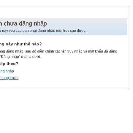
n chưa đăng nhập
g này yêu cầu bạn phải đăng nhập mới truy cập được.
ang này như thế nào?
ang đăng nhập, sau đó điền chính xác tên truy nhập và mật khẩu đã đăng
 "Đăng nhập" ở phía dưới.
iếp theo?
ăng nhập
 trang trước