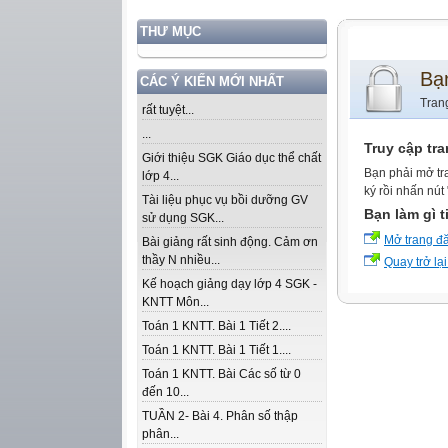
THƯ MỤC
Bạ
CÁC Ý KIẾN MỚI NHẤT
Tran
rất tuyệt...
...
Truy cập tr
Giới thiệu SGK Giáo dục thể chất
Bạn phải mở tr
lớp 4...
ký rồi nhấn nút
Tài liệu phục vụ bồi dưỡng GV
Bạn làm gì t
sử dụng SGK...
Mở trang đ
Bài giảng rất sinh động. Cảm ơn
thầy N nhiều...
Quay trở lại
Kế hoạch giảng dạy lớp 4 SGK -
KNTT Môn...
Toán 1 KNTT. Bài 1 Tiết 2....
Toán 1 KNTT. Bài 1 Tiết 1....
Toán 1 KNTT. Bài Các số từ 0
đến 10...
TUẦN 2- Bài 4. Phân số thập
phân...