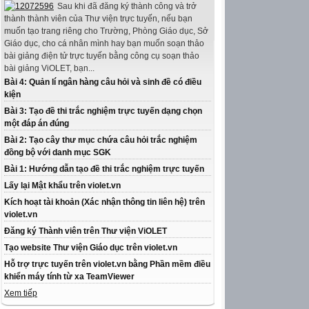
Sau khi đã đăng ký thành công và trở
thành thành viên của Thư viện trực tuyến, nếu bạn
muốn tạo trang riêng cho Trường, Phòng Giáo dục, Sở
Giáo dục, cho cá nhân mình hay bạn muốn soạn thảo
bài giảng điện tử trực tuyến bằng công cụ soạn thảo
bài giảng ViOLET, bạn...
Bài 4: Quản lí ngân hàng câu hỏi và sinh đề có điều
kiện
Bài 3: Tạo đề thi trắc nghiệm trực tuyến dạng chọn
một đáp án đúng
Bài 2: Tạo cây thư mục chứa câu hỏi trắc nghiệm
đồng bộ với danh mục SGK
Bài 1: Hướng dẫn tạo đề thi trắc nghiệm trực tuyến
Lấy lại Mật khẩu trên violet.vn
Kích hoạt tài khoản (Xác nhận thông tin liên hệ) trên
violet.vn
Đăng ký Thành viên trên Thư viện ViOLET
Tạo website Thư viện Giáo dục trên violet.vn
Hỗ trợ trực tuyến trên violet.vn bằng Phần mềm điều
khiển máy tính từ xa TeamViewer
Xem tiếp