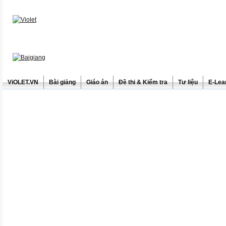
ViOLET.VN
Bài giảng
Giáo án
Đề thi & Kiểm tra
Tư liệu
E-Lea