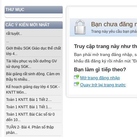
THƯ MỤC
Bạn chưa đăng 
CÁC Ý KIẾN MỚI NHẤT
Trang này yêu cầu bạn phả
rất tuyệt...
...
Truy cập trang này như t
Giới thiệu SGK Giáo dục thể chất
lớp 4...
Bạn phải mở trang đăng nhập, s
khẩu đã đăng ký rồi nhấn nút "Đ
Tài liệu phục vụ bồi dưỡng GV
sử dụng SGK...
Bạn làm gì tiếp theo?
Bài giảng rất sinh động. Cảm ơn
Mở trang đăng nhập
thầy N nhiều...
Quay trở lại trang trước
Kế hoạch giảng dạy lớp 4 SGK -
KNTT Môn...
Toán 1 KNTT. Bài 1 Tiết 2....
Toán 1 KNTT. Bài 1 Tiết 1....
Toán 1 KNTT. Bài Các số từ 0
đến 10...
TUẦN 2- Bài 4. Phân số thập
phân...