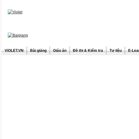
ViOLET.VN
Bài giảng
Giáo án
Đề thi & Kiểm tra
Tư liệu
E-Lea