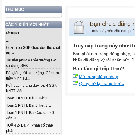
THƯ MỤC
Bạn chưa đăng 
CÁC Ý KIẾN MỚI NHẤT
Trang này yêu cầu bạn phả
rất tuyệt...
...
Truy cập trang này như t
Giới thiệu SGK Giáo dục thể chất
lớp 4...
Bạn phải mở trang đăng nhập, s
khẩu đã đăng ký rồi nhấn nút "Đ
Tài liệu phục vụ bồi dưỡng GV
sử dụng SGK...
Bạn làm gì tiếp theo?
Bài giảng rất sinh động. Cảm ơn
Mở trang đăng nhập
thầy N nhiều...
Quay trở lại trang trước
Kế hoạch giảng dạy lớp 4 SGK -
KNTT Môn...
Toán 1 KNTT. Bài 1 Tiết 2....
Toán 1 KNTT. Bài 1 Tiết 1....
Toán 1 KNTT. Bài Các số từ 0
đến 10...
TUẦN 2- Bài 4. Phân số thập
phân...