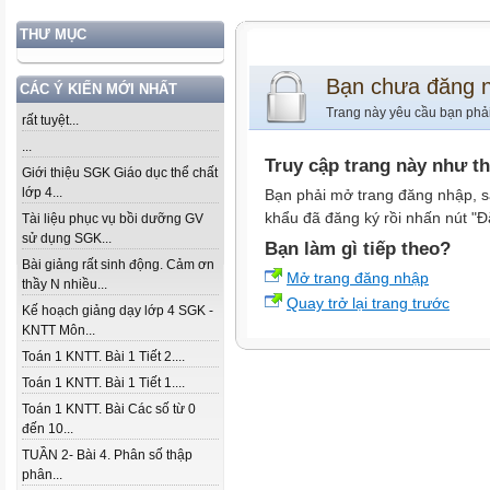
THƯ MỤC
Bạn chưa đăng 
CÁC Ý KIẾN MỚI NHẤT
Trang này yêu cầu bạn phả
rất tuyệt...
...
Truy cập trang này như t
Giới thiệu SGK Giáo dục thể chất
lớp 4...
Bạn phải mở trang đăng nhập, s
khẩu đã đăng ký rồi nhấn nút "Đ
Tài liệu phục vụ bồi dưỡng GV
sử dụng SGK...
Bạn làm gì tiếp theo?
Bài giảng rất sinh động. Cảm ơn
Mở trang đăng nhập
thầy N nhiều...
Quay trở lại trang trước
Kế hoạch giảng dạy lớp 4 SGK -
KNTT Môn...
Toán 1 KNTT. Bài 1 Tiết 2....
Toán 1 KNTT. Bài 1 Tiết 1....
Toán 1 KNTT. Bài Các số từ 0
đến 10...
TUẦN 2- Bài 4. Phân số thập
phân...