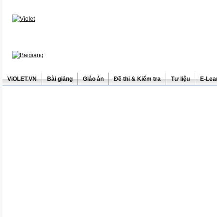
ViOLET.VN
Bài giảng
Giáo án
Đề thi & Kiểm tra
Tư liệu
E-Lea