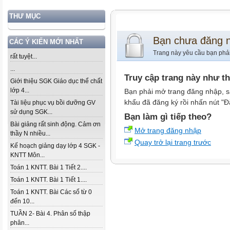
THƯ MỤC
Bạn chưa đăng 
CÁC Ý KIẾN MỚI NHẤT
Trang này yêu cầu bạn phả
rất tuyệt...
...
Truy cập trang này như t
Giới thiệu SGK Giáo dục thể chất
lớp 4...
Bạn phải mở trang đăng nhập, s
khẩu đã đăng ký rồi nhấn nút "Đ
Tài liệu phục vụ bồi dưỡng GV
sử dụng SGK...
Bạn làm gì tiếp theo?
Bài giảng rất sinh động. Cảm ơn
Mở trang đăng nhập
thầy N nhiều...
Quay trở lại trang trước
Kế hoạch giảng dạy lớp 4 SGK -
KNTT Môn...
Toán 1 KNTT. Bài 1 Tiết 2....
Toán 1 KNTT. Bài 1 Tiết 1....
Toán 1 KNTT. Bài Các số từ 0
đến 10...
TUẦN 2- Bài 4. Phân số thập
phân...