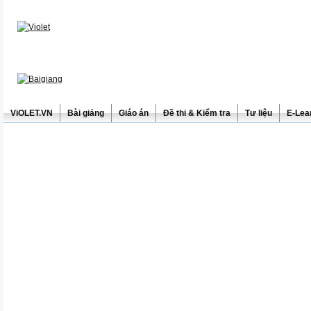
ViOLET.VN
Bài giảng
Giáo án
Đề thi & Kiểm tra
Tư liệu
E-Lea