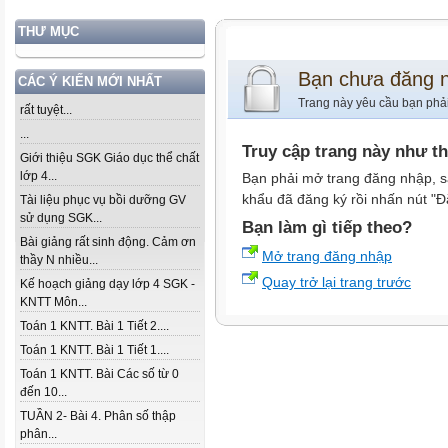
THƯ MỤC
Bạn chưa đăng 
CÁC Ý KIẾN MỚI NHẤT
Trang này yêu cầu bạn phả
rất tuyệt...
...
Truy cập trang này như t
Giới thiệu SGK Giáo dục thể chất
lớp 4...
Bạn phải mở trang đăng nhập, s
khẩu đã đăng ký rồi nhấn nút "Đ
Tài liệu phục vụ bồi dưỡng GV
sử dụng SGK...
Bạn làm gì tiếp theo?
Bài giảng rất sinh động. Cảm ơn
Mở trang đăng nhập
thầy N nhiều...
Quay trở lại trang trước
Kế hoạch giảng dạy lớp 4 SGK -
KNTT Môn...
Toán 1 KNTT. Bài 1 Tiết 2....
Toán 1 KNTT. Bài 1 Tiết 1....
Toán 1 KNTT. Bài Các số từ 0
đến 10...
TUẦN 2- Bài 4. Phân số thập
phân...