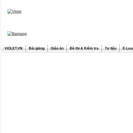
ViOLET.VN
Bài giảng
Giáo án
Đề thi & Kiểm tra
Tư liệu
E-Lea