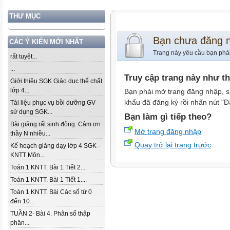
THƯ MỤC
Bạn chưa đăng 
CÁC Ý KIẾN MỚI NHẤT
Trang này yêu cầu bạn phả
rất tuyệt...
...
Truy cập trang này như t
Giới thiệu SGK Giáo dục thể chất
lớp 4...
Bạn phải mở trang đăng nhập, s
khẩu đã đăng ký rồi nhấn nút "Đ
Tài liệu phục vụ bồi dưỡng GV
sử dụng SGK...
Bạn làm gì tiếp theo?
Bài giảng rất sinh động. Cảm ơn
Mở trang đăng nhập
thầy N nhiều...
Quay trở lại trang trước
Kế hoạch giảng dạy lớp 4 SGK -
KNTT Môn...
Toán 1 KNTT. Bài 1 Tiết 2....
Toán 1 KNTT. Bài 1 Tiết 1....
Toán 1 KNTT. Bài Các số từ 0
đến 10...
TUẦN 2- Bài 4. Phân số thập
phân...