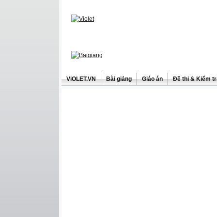
ViOLET.VN
Bài giảng
Giáo án
Đề thi & Kiểm t