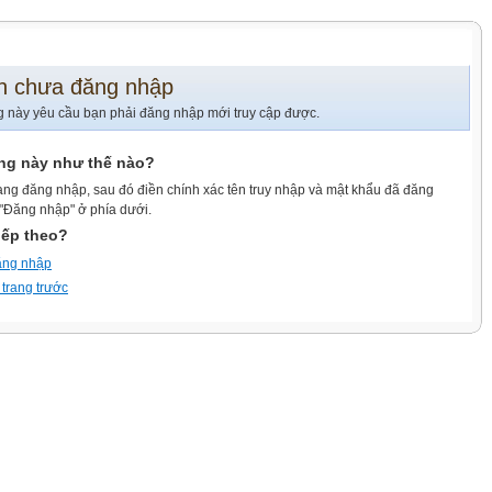
n chưa đăng nhập
g này yêu cầu bạn phải đăng nhập mới truy cập được.
ang này như thế nào?
ang đăng nhập, sau đó điền chính xác tên truy nhập và mật khẩu đã đăng
 "Đăng nhập" ở phía dưới.
iếp theo?
ăng nhập
 trang trước