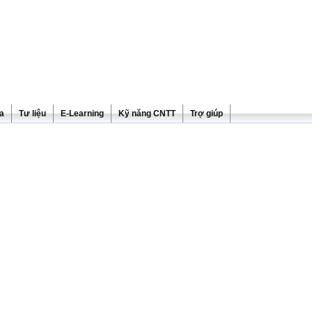
ra
Tư liệu
E-Learning
Kỹ năng CNTT
Trợ giúp