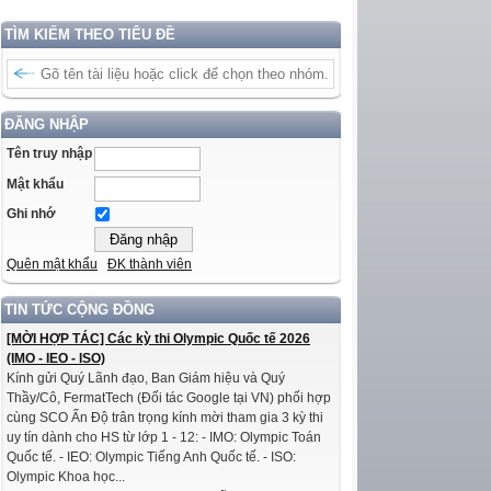
TÌM KIẾM THEO TIÊU ĐỀ
ĐĂNG NHẬP
Tên truy nhập
Mật khẩu
Ghi nhớ
Quên mật khẩu
ĐK thành viên
TIN TỨC CỘNG ĐỒNG
[MỜI HỢP TÁC] Các kỳ thi Olympic Quốc tế 2026
(IMO - IEO - ISO)
Kính gửi Quý Lãnh đạo, Ban Giám hiệu và Quý
Thầy/Cô, FermatTech (Đối tác Google tại VN) phối hợp
cùng SCO Ấn Độ trân trọng kính mời tham gia 3 kỳ thi
uy tín dành cho HS từ lớp 1 - 12: - IMO: Olympic Toán
Quốc tế. - IEO: Olympic Tiếng Anh Quốc tế. - ISO:
Olympic Khoa học...