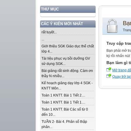
THƯ MỤC
Bạ
CÁC Ý KIẾN MỚI NHẤT
Tran
rất tuyệt...
...
Truy cập tr
Giới thiệu SGK Giáo dục thể chất
Bạn phải mở tr
lớp 4...
ký rồi nhấn nút
Tài liệu phục vụ bồi dưỡng GV
Bạn làm gì t
sử dụng SGK...
Mở trang đ
Bài giảng rất sinh động. Cảm ơn
thầy N nhiều...
Quay trở lại
Kế hoạch giảng dạy lớp 4 SGK -
KNTT Môn...
Toán 1 KNTT. Bài 1 Tiết 2....
Toán 1 KNTT. Bài 1 Tiết 1....
Toán 1 KNTT. Bài Các số từ 0
đến 10...
TUẦN 2- Bài 4. Phân số thập
phân...