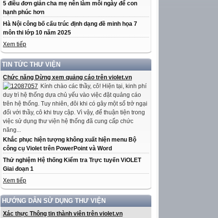
5 điều đơn giản cha mẹ nên làm mỗi ngày để con
hạnh phúc hơn
Hà Nội công bố cấu trúc định dạng đề minh họa 7
môn thi lớp 10 năm 2025
Xem tiếp
TIN TỨC THƯ VIỆN
Chức năng Dừng xem quảng cáo trên violet.vn
Kính chào các thầy, cô! Hiện tại, kinh phí
duy trì hệ thống dựa chủ yếu vào việc đặt quảng cáo
trên hệ thống. Tuy nhiên, đôi khi có gây một số trở ngại
đối với thầy, cô khi truy cập. Vì vậy, để thuận tiện trong
việc sử dụng thư viện hệ thống đã cung cấp chức
năng...
Khắc phục hiện tượng không xuất hiện menu Bộ
công cụ Violet trên PowerPoint và Word
Thử nghiệm Hệ thống Kiểm tra Trực tuyến ViOLET
Giai đoạn 1
Xem tiếp
HƯỚNG DẪN SỬ DỤNG THƯ VIỆN
Xác thực Thông tin thành viên trên violet.vn