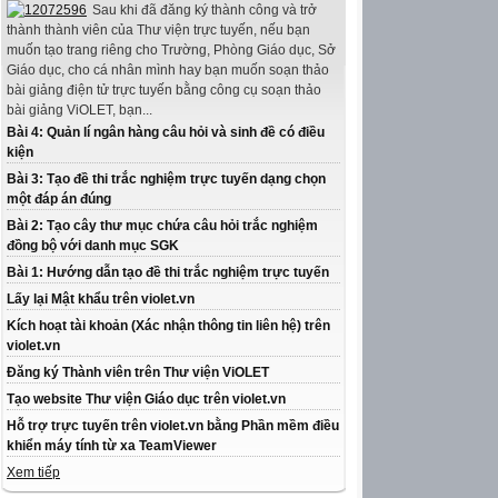
Sau khi đã đăng ký thành công và trở
thành thành viên của Thư viện trực tuyến, nếu bạn
muốn tạo trang riêng cho Trường, Phòng Giáo dục, Sở
Giáo dục, cho cá nhân mình hay bạn muốn soạn thảo
bài giảng điện tử trực tuyến bằng công cụ soạn thảo
bài giảng ViOLET, bạn...
Bài 4: Quản lí ngân hàng câu hỏi và sinh đề có điều
kiện
Bài 3: Tạo đề thi trắc nghiệm trực tuyến dạng chọn
một đáp án đúng
Bài 2: Tạo cây thư mục chứa câu hỏi trắc nghiệm
đồng bộ với danh mục SGK
Bài 1: Hướng dẫn tạo đề thi trắc nghiệm trực tuyến
Lấy lại Mật khẩu trên violet.vn
Kích hoạt tài khoản (Xác nhận thông tin liên hệ) trên
violet.vn
Đăng ký Thành viên trên Thư viện ViOLET
Tạo website Thư viện Giáo dục trên violet.vn
Hỗ trợ trực tuyến trên violet.vn bằng Phần mềm điều
khiển máy tính từ xa TeamViewer
Xem tiếp