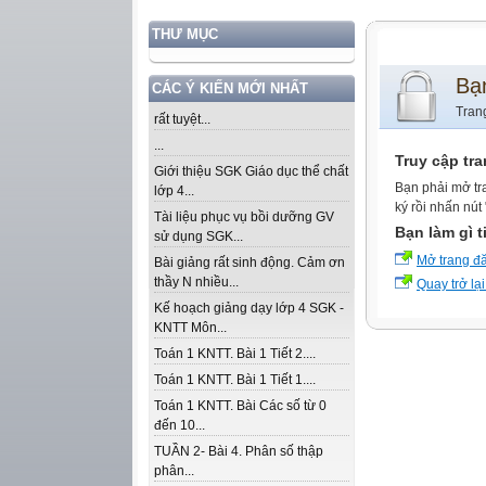
THƯ MỤC
Bạ
CÁC Ý KIẾN MỚI NHẤT
Tran
rất tuyệt...
...
Truy cập tr
Giới thiệu SGK Giáo dục thể chất
Bạn phải mở tr
lớp 4...
ký rồi nhấn nút
Tài liệu phục vụ bồi dưỡng GV
Bạn làm gì t
sử dụng SGK...
Mở trang đ
Bài giảng rất sinh động. Cảm ơn
thầy N nhiều...
Quay trở lại
Kế hoạch giảng dạy lớp 4 SGK -
KNTT Môn...
Toán 1 KNTT. Bài 1 Tiết 2....
Toán 1 KNTT. Bài 1 Tiết 1....
Toán 1 KNTT. Bài Các số từ 0
đến 10...
TUẦN 2- Bài 4. Phân số thập
phân...