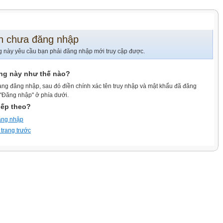
n chưa đăng nhập
g này yêu cầu bạn phải đăng nhập mới truy cập được.
ang này như thế nào?
ang đăng nhập, sau đó điền chính xác tên truy nhập và mật khẩu đã đăng
 "Đăng nhập" ở phía dưới.
iếp theo?
ăng nhập
 trang trước