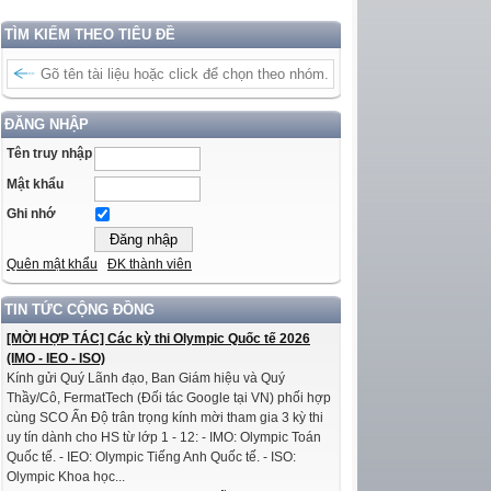
TÌM KIẾM THEO TIÊU ĐỀ
ĐĂNG NHẬP
Tên truy nhập
Mật khẩu
Ghi nhớ
Quên mật khẩu
ĐK thành viên
TIN TỨC CỘNG ĐỒNG
[MỜI HỢP TÁC] Các kỳ thi Olympic Quốc tế 2026
(IMO - IEO - ISO)
Kính gửi Quý Lãnh đạo, Ban Giám hiệu và Quý
Thầy/Cô, FermatTech (Đối tác Google tại VN) phối hợp
cùng SCO Ấn Độ trân trọng kính mời tham gia 3 kỳ thi
uy tín dành cho HS từ lớp 1 - 12: - IMO: Olympic Toán
Quốc tế. - IEO: Olympic Tiếng Anh Quốc tế. - ISO:
Olympic Khoa học...