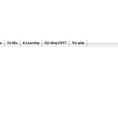
ra
Tư liệu
E-Learning
Kỹ năng CNTT
Trợ giúp