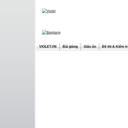
ViOLET.VN
Bài giảng
Giáo án
Đề thi & Kiểm t