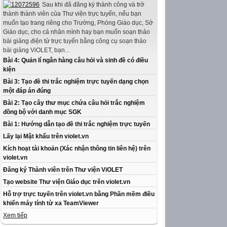
Sau khi đã đăng ký thành công và trở
thành thành viên của Thư viện trực tuyến, nếu bạn
muốn tạo trang riêng cho Trường, Phòng Giáo dục, Sở
Giáo dục, cho cá nhân mình hay bạn muốn soạn thảo
bài giảng điện tử trực tuyến bằng công cụ soạn thảo
bài giảng ViOLET, bạn...
Bài 4: Quản lí ngân hàng câu hỏi và sinh đề có điều
kiện
Bài 3: Tạo đề thi trắc nghiệm trực tuyến dạng chọn
một đáp án đúng
Bài 2: Tạo cây thư mục chứa câu hỏi trắc nghiệm
đồng bộ với danh mục SGK
Bài 1: Hướng dẫn tạo đề thi trắc nghiệm trực tuyến
Lấy lại Mật khẩu trên violet.vn
Kích hoạt tài khoản (Xác nhận thông tin liên hệ) trên
violet.vn
Đăng ký Thành viên trên Thư viện ViOLET
Tạo website Thư viện Giáo dục trên violet.vn
Hỗ trợ trực tuyến trên violet.vn bằng Phần mềm điều
khiển máy tính từ xa TeamViewer
Xem tiếp