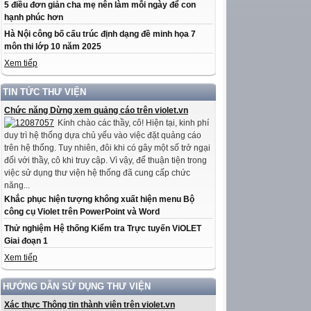
5 điều đơn giản cha mẹ nên làm mỗi ngày để con
hạnh phúc hơn
Hà Nội công bố cấu trúc định dạng đề minh họa 7
môn thi lớp 10 năm 2025
Xem tiếp
TIN TỨC THƯ VIỆN
Chức năng Dừng xem quảng cáo trên violet.vn
Kính chào các thầy, cô! Hiện tại, kinh phí
duy trì hệ thống dựa chủ yếu vào việc đặt quảng cáo
trên hệ thống. Tuy nhiên, đôi khi có gây một số trở ngại
đối với thầy, cô khi truy cập. Vì vậy, để thuận tiện trong
việc sử dụng thư viện hệ thống đã cung cấp chức
năng...
Khắc phục hiện tượng không xuất hiện menu Bộ
công cụ Violet trên PowerPoint và Word
Thử nghiệm Hệ thống Kiểm tra Trực tuyến ViOLET
Giai đoạn 1
Xem tiếp
HƯỚNG DẪN SỬ DỤNG THƯ VIỆN
Xác thực Thông tin thành viên trên violet.vn