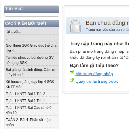
THƯ MỤC
Bạn chưa đăng 
CÁC Ý KIẾN MỚI NHẤT
Trang này yêu cầu bạn phả
rất tuyệt...
...
Truy cập trang này như t
Giới thiệu SGK Giáo dục thể chất
lớp 4...
Bạn phải mở trang đăng nhập, s
khẩu đã đăng ký rồi nhấn nút "Đ
Tài liệu phục vụ bồi dưỡng GV
sử dụng SGK...
Bạn làm gì tiếp theo?
Bài giảng rất sinh động. Cảm ơn
Mở trang đăng nhập
thầy N nhiều...
Quay trở lại trang trước
Kế hoạch giảng dạy lớp 4 SGK -
KNTT Môn...
Toán 1 KNTT. Bài 1 Tiết 2....
Toán 1 KNTT. Bài 1 Tiết 1....
Toán 1 KNTT. Bài Các số từ 0
đến 10...
TUẦN 2- Bài 4. Phân số thập
phân...