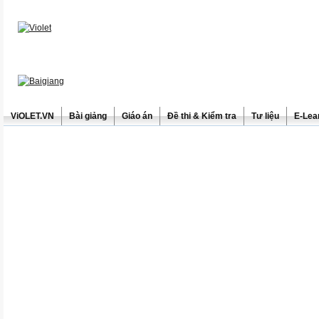
ViOLET.VN
Bài giảng
Giáo án
Đề thi & Kiểm tra
Tư liệu
E-Lea