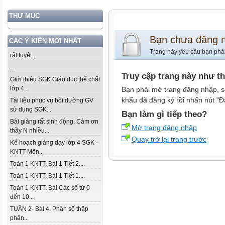
THƯ MỤC
Bạn chưa đăng 
CÁC Ý KIẾN MỚI NHẤT
Trang này yêu cầu bạn phả
rất tuyệt...
...
Truy cập trang này như t
Giới thiệu SGK Giáo dục thể chất
lớp 4...
Bạn phải mở trang đăng nhập, s
khẩu đã đăng ký rồi nhấn nút "Đ
Tài liệu phục vụ bồi dưỡng GV
sử dụng SGK...
Bạn làm gì tiếp theo?
Bài giảng rất sinh động. Cảm ơn
Mở trang đăng nhập
thầy N nhiều...
Quay trở lại trang trước
Kế hoạch giảng dạy lớp 4 SGK -
KNTT Môn...
Toán 1 KNTT. Bài 1 Tiết 2....
Toán 1 KNTT. Bài 1 Tiết 1....
Toán 1 KNTT. Bài Các số từ 0
đến 10...
TUẦN 2- Bài 4. Phân số thập
phân...