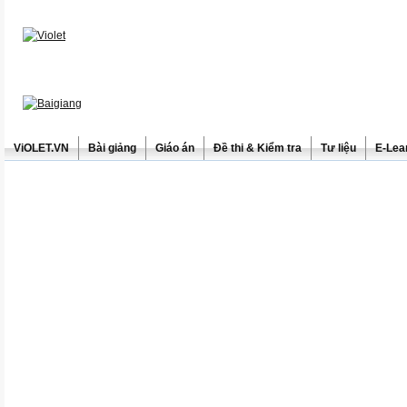
ViOLET.VN
Bài giảng
Giáo án
Đề thi & Kiểm tra
Tư liệu
E-Lea