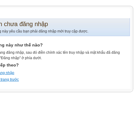
n chưa đăng nhập
g này yêu cầu bạn phải đăng nhập mới truy cập được.
ang này như thế nào?
ang đăng nhập, sau đó điền chính xác tên truy nhập và mật khẩu đã đăng
 "Đăng nhập" ở phía dưới.
iếp theo?
ăng nhập
 trang trước