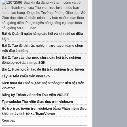
Sau khi đã đăng ký thành công và trở
thành thành viên của Thư viện trực tuyến, nếu bạn
muốn tạo trang riêng cho Trường, Phòng Giáo dục, Sở
Giáo dục, cho cá nhân mình hay bạn muốn soạn thảo
bài giảng điện tử trực tuyến bằng công cụ soạn thảo
bài giảng ViOLET, bạn...
Bài 4: Quản lí ngân hàng câu hỏi và sinh đề có điều
kiện
Bài 3: Tạo đề thi trắc nghiệm trực tuyến dạng chọn
một đáp án đúng
Bài 2: Tạo cây thư mục chứa câu hỏi trắc nghiệm
đồng bộ với danh mục SGK
Bài 1: Hướng dẫn tạo đề thi trắc nghiệm trực tuyến
Lấy lại Mật khẩu trên violet.vn
Kích hoạt tài khoản (Xác nhận thông tin liên hệ) trên
violet.vn
Đăng ký Thành viên trên Thư viện ViOLET
Tạo website Thư viện Giáo dục trên violet.vn
Hỗ trợ trực tuyến trên violet.vn bằng Phần mềm điều
khiển máy tính từ xa TeamViewer
Xem tiếp