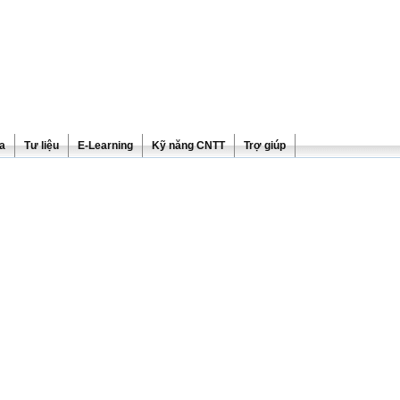
ra
Tư liệu
E-Learning
Kỹ năng CNTT
Trợ giúp