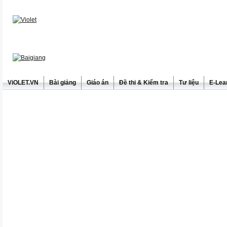
ViOLET.VN
Bài giảng
Giáo án
Đề thi & Kiểm tra
Tư liệu
E-Lea