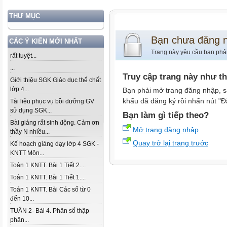
THƯ MỤC
Bạn chưa đăng 
CÁC Ý KIẾN MỚI NHẤT
Trang này yêu cầu bạn phả
rất tuyệt...
...
Truy cập trang này như t
Giới thiệu SGK Giáo dục thể chất
lớp 4...
Bạn phải mở trang đăng nhập, s
khẩu đã đăng ký rồi nhấn nút "Đ
Tài liệu phục vụ bồi dưỡng GV
sử dụng SGK...
Bạn làm gì tiếp theo?
Bài giảng rất sinh động. Cảm ơn
Mở trang đăng nhập
thầy N nhiều...
Quay trở lại trang trước
Kế hoạch giảng dạy lớp 4 SGK -
KNTT Môn...
Toán 1 KNTT. Bài 1 Tiết 2....
Toán 1 KNTT. Bài 1 Tiết 1....
Toán 1 KNTT. Bài Các số từ 0
đến 10...
TUẦN 2- Bài 4. Phân số thập
phân...