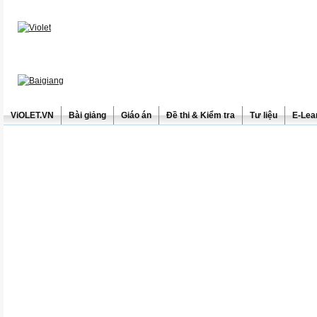
ViOLET.VN
Bài giảng
Giáo án
Đề thi & Kiểm tra
Tư liệu
E-Lea