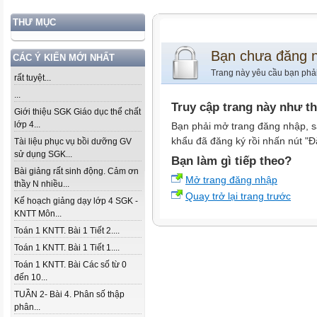
THƯ MỤC
Bạn chưa đăng 
CÁC Ý KIẾN MỚI NHẤT
Trang này yêu cầu bạn phả
rất tuyệt...
...
Truy cập trang này như t
Giới thiệu SGK Giáo dục thể chất
lớp 4...
Bạn phải mở trang đăng nhập, s
khẩu đã đăng ký rồi nhấn nút "Đ
Tài liệu phục vụ bồi dưỡng GV
sử dụng SGK...
Bạn làm gì tiếp theo?
Bài giảng rất sinh động. Cảm ơn
Mở trang đăng nhập
thầy N nhiều...
Quay trở lại trang trước
Kế hoạch giảng dạy lớp 4 SGK -
KNTT Môn...
Toán 1 KNTT. Bài 1 Tiết 2....
Toán 1 KNTT. Bài 1 Tiết 1....
Toán 1 KNTT. Bài Các số từ 0
đến 10...
TUẦN 2- Bài 4. Phân số thập
phân...